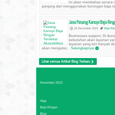
ini akan membahas secara 
panjang dari menggunakan borongan baja ri
Jasa Pasang Kanopi Baja Rin
26 December 2023
Baja Ri
P
,
Businesses.support, Di duni
kebutuhan akan layanan yan
layanan yang kini banyak dic
akan mengulas...
Selengkapnya
)
Lihat semua Artikel Blog Terbaru
>
Archives
November 2023
Categories
Atap
Baja Ringan
Blog