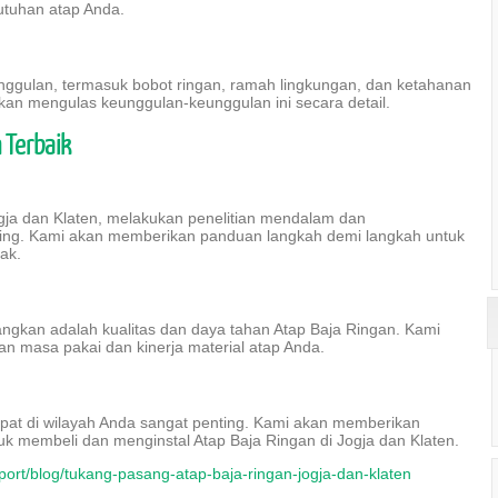
utuhan atap Anda.
ggulan, termasuk bobot ringan, ramah lingkungan, dan ketahanan
akan mengulas keunggulan-keunggulan ini secara detail.
 Terbaik
ogja dan Klaten, melakukan penelitian mendalam dan
ting. Kami akan memberikan panduan langkah demi langkah untuk
ak.
angkan adalah kualitas dan daya tahan Atap Baja Ringan. Kami
n masa pakai dan kinerja material atap Anda.
t di wilayah Anda sangat penting. Kami akan memberikan
uk membeli dan menginstal Atap Baja Ringan di Jogja dan Klaten.
port/blog/tukang-pasang-atap-baja-ringan-jogja-dan-klaten