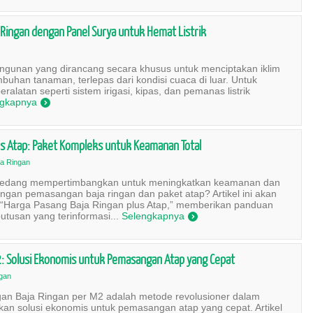
Ringan dengan Panel Surya untuk Hemat Listrik
gunan yang dirancang secara khusus untuk menciptakan iklim
mbuhan tanaman, terlepas dari kondisi cuaca di luar. Untuk
eralatan seperti sistem irigasi, kipas, dan pemanas listrik
ngkapnya
)
us Atap: Paket Kompleks untuk Keamanan Total
ja Ringan
 sedang mempertimbangkan untuk meningkatkan keamanan dan
ngan pemasangan baja ringan dan paket atap? Artikel ini akan
ri “Harga Pasang Baja Ringan plus Atap,” memberikan panduan
tusan yang terinformasi...
Selengkapnya
)
2: Solusi Ekonomis untuk Pemasangan Atap yang Cepat
ngan
an Baja Ringan per M2 adalah metode revolusioner dalam
ikan solusi ekonomis untuk pemasangan atap yang cepat. Artikel