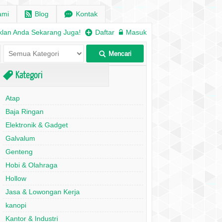
ami
r
Blog
e
Kontak
klan Anda Sekarang Juga!
+
Daftar
w
Masuk
Mencari
L
Kategori
,
Atap
Baja Ringan
Elektronik & Gadget
Galvalum
Genteng
Hobi & Olahraga
Hollow
Jasa & Lowongan Kerja
kanopi
Kantor & Industri