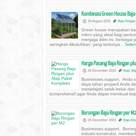
Kombinasi Green House Baja 
25 August 2025
Baja Ringan
P
,
Green house merupakan ban
mikro yang ideal bagi pertu
menjaga iklim ini, berbagai p
seringkali dibutuhkan, yang tentunya...
Sele
Harga Pasang Baja Ringan pl
26 December 2023
Atap
,
Ba
P
,
Businesses.support, Anda
daya tahan properti Anda de
menjelajahi seluk-beluk da
komprehensif agar Anda dapat membuat kepu
Borongan Baja Ringan per M
26 December 2023
Baja Ri
P
,
Businesses.support, Borong
industri konstruksi, member