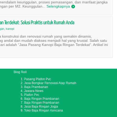
mendalam keunggulan, proses pemasangan, dan manfaat jangka
ngan per M2. Keunggulan...
Selengkapnya
)
gan Terdekat: Solusi Praktis untuk Rumah Anda
ngan
,
kanopi
a konstruksi dan renovasi rumah yang semakin dinamis,
g andal dan mudah diakses menjadi hal yang krusial. Salah satu
ari adalah “Jasa Pasang Kanopi Baja Ringan Terdekat“. Artikel ini
Blog Roll
Pasang Plafon Pvc
Jasa Bongkar Renovasi Atap Rumah
Baja Prambanan
Jawara News
Plafon Pvc
Baja Ringan Prambanan
Baja Ringan Prambanan
Jasa Baja Ringan Jogja
Toko Baja Ringan Kencana