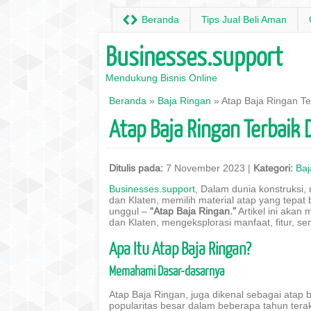
H
Beranda
Tips Jual Beli Aman
Businesses.support
Mendukung Bisnis Online
Beranda
»
Baja Ringan
» Atap Baja Ringan Te
Atap Baja Ringan Terbaik 
Ditulis pada:
7 November 2023 |
Kategori:
Baj
Businesses.support
, Dalam dunia konstruksi,
dan Klaten, memilih material atap yang tepa
unggul –
“Atap Baja Ringan.”
Artikel ini akan
dan Klaten, mengeksplorasi manfaat, fitur, s
Apa Itu Atap Baja Ringan?
Memahami Dasar-dasarnya
Atap Baja Ringan, juga dikenal sebagai atap 
popularitas besar dalam beberapa tahun terakhi