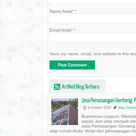
Nama Anda*
*
Email Anda*
*
Save my name, email, and website in this br
Artikel Blog Terbaru
r
Jasa Pemasangan Genteng: P
8 October 2025
Atap
,
Gente
P
,
Businesses.support, Memula
aspek, dan atap menjadi elem
Jasa Pemasangan Genteng, 
atap rumah Anda. Mulai dari pemasangan hin