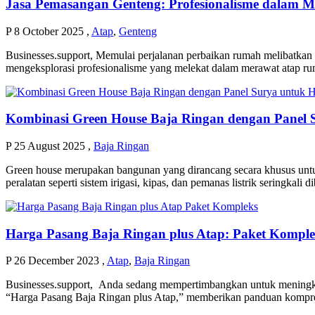
Jasa Pemasangan Genteng: Profesionalisme dalam
P
8 October 2025
,
Atap
,
Genteng
Businesses.support, Memulai perjalanan perbaikan rumah melibatkan p
mengeksplorasi profesionalisme yang melekat dalam merawat atap ru
Kombinasi Green House Baja Ringan dengan Panel S
P
25 August 2025
,
Baja Ringan
Green house merupakan bangunan yang dirancang secara khusus untuk 
peralatan seperti sistem irigasi, kipas, dan pemanas listrik seringkali 
Harga Pasang Baja Ringan plus Atap: Paket Kompl
P
26 December 2023
,
Atap
,
Baja Ringan
Businesses.support, Anda sedang mempertimbangkan untuk meningkatk
“Harga Pasang Baja Ringan plus Atap,” memberikan panduan kompreh