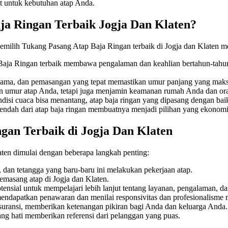
 untuk kebutuhan atap Anda.
a Ringan Terbaik Jogja Dan Klaten?
Memilih Tukang Pasang Atap Baja Ringan terbaik di Jogja dan Klaten m
aja Ringan terbaik membawa pengalaman dan keahlian bertahun-tahun 
g lama, dan pemasangan yang tepat memastikan umur panjang yang maks
 umur atap Anda, tetapi juga menjamin keamanan rumah Anda dan ora
ndisi cuaca bisa menantang, atap baja ringan yang dipasang dengan ba
ndah dari atap baja ringan membuatnya menjadi pilihan yang ekonomi
an Terbaik di Jogja Dan Klaten
ten dimulai dengan beberapa langkah penting:
 dan tetangga yang baru-baru ini melakukan pekerjaan atap.
pemasang atap di Jogja dan Klaten.
ensial untuk mempelajari lebih lanjut tentang layanan, pengalaman, d
ndapatkan penawaran dan menilai responsivitas dan profesionalisme 
suransi, memberikan ketenangan pikiran bagi Anda dan keluarga Anda.
g hati memberikan referensi dari pelanggan yang puas.