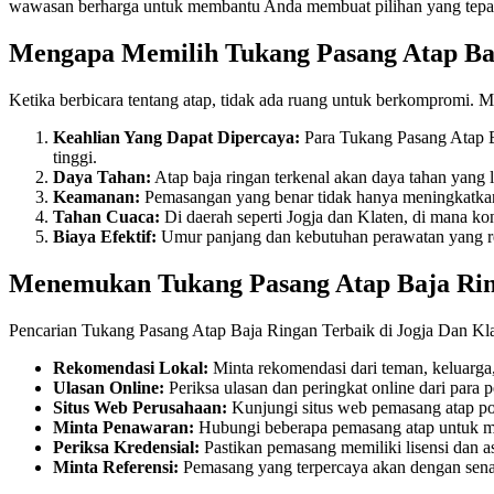
wawasan berharga untuk membantu Anda membuat pilihan yang tepat
Mengapa Memilih Tukang Pasang Atap Baj
Ketika berbicara tentang atap, tidak ada ruang untuk berkompromi. 
Keahlian Yang Dapat Dipercaya:
Para Tukang Pasang Atap B
tinggi.
Daya Tahan:
Atap baja ringan terkenal akan daya tahan yan
Keamanan:
Pemasangan yang benar tidak hanya meningkatkan
Tahan Cuaca:
Di daerah seperti Jogja dan Klaten, di mana ko
Biaya Efektif:
Umur panjang dan kebutuhan perawatan yang re
Menemukan Tukang Pasang Atap Baja Ring
Pencarian Tukang Pasang Atap Baja Ringan Terbaik di Jogja Dan Kla
Rekomendasi Lokal:
Minta rekomendasi dari teman, keluarga,
Ulasan Online:
Periksa ulasan dan peringkat online dari para 
Situs Web Perusahaan:
Kunjungi situs web pemasang atap pot
Minta Penawaran:
Hubungi beberapa pemasang atap untuk me
Periksa Kredensial:
Pastikan pemasang memiliki lisensi dan a
Minta Referensi:
Pemasang yang terpercaya akan dengan senan