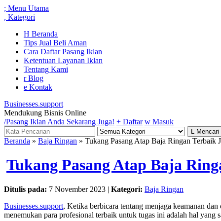
;
Menu Utama
,
Kategori
H
Beranda
Tips Jual Beli Aman
Cara Daftar Pasang Iklan
Ketentuan Layanan Iklan
Tentang Kami
r
Blog
e
Kontak
Businesses.support
Mendukung Bisnis Online
/
Pasang Iklan Anda Sekarang Juga!
+
Daftar
w
Masuk
L
Mencari
Beranda
»
Baja Ringan
» Tukang Pasang Atap Baja Ringan Terbaik J
Tukang Pasang Atap Baja Ring
Ditulis pada:
7 November 2023 |
Kategori:
Baja Ringan
Businesses.support
, Ketika berbicara tentang menjaga keamanan dan
menemukan para profesional terbaik untuk tugas ini adalah hal yang 