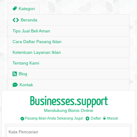
,
Kategori
H
Beranda
Tips Jual Beli Aman
Cara Daftar Pasang Iklan
Ketentuan Layanan Iklan
Tentang Kami
r
Blog
e
Kontak
Businesses.support
Mendukung Bisnis Online
Pasang Iklan Anda Sekarang Juga!
Daftar
Masuk
/
+
w