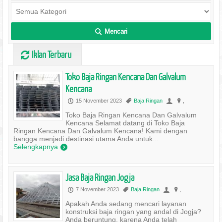
Mencari
L
Iklan Terbaru
V
Toko Baja Ringan Kencana Dan Galvalum
Kencana
15 November 2023
Baja Ringan
,
P
,
U
?
Toko Baja Ringan Kencana Dan Galvalum
Kencana Selamat datang di Toko Baja
Ringan Kencana Dan Galvalum Kencana! Kami dengan
bangga menjadi destinasi utama Anda untuk...
Selengkapnya
)
Jasa Baja Ringan Jogja
7 November 2023
Baja Ringan
,
P
,
U
?
Apakah Anda sedang mencari layanan
konstruksi baja ringan yang andal di Jogja?
Anda beruntung, karena Anda telah