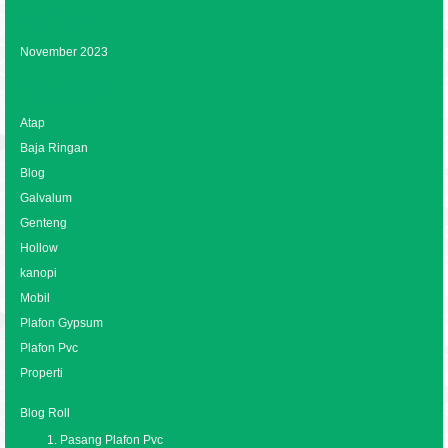
Archives
November 2023
Categories
Atap
Baja Ringan
Blog
Galvalum
Genteng
Hollow
kanopi
Mobil
Plafon Gypsum
Plafon Pvc
Properti
Blog Roll
Pasang Plafon Pvc