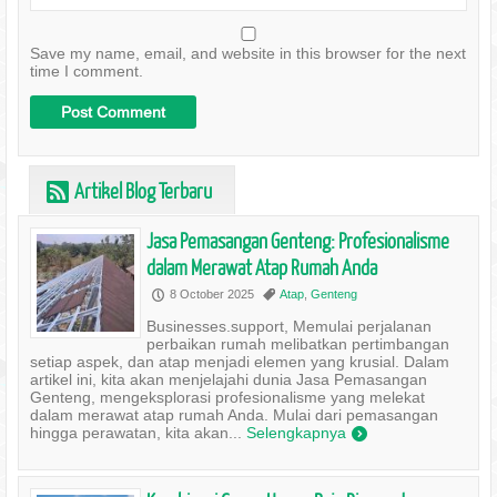
Save my name, email, and website in this browser for the next
time I comment.
Artikel Blog Terbaru
r
Jasa Pemasangan Genteng: Profesionalisme
dalam Merawat Atap Rumah Anda
8 October 2025
Atap
,
Genteng
P
,
Businesses.support, Memulai perjalanan
perbaikan rumah melibatkan pertimbangan
setiap aspek, dan atap menjadi elemen yang krusial. Dalam
artikel ini, kita akan menjelajahi dunia Jasa Pemasangan
Genteng, mengeksplorasi profesionalisme yang melekat
dalam merawat atap rumah Anda. Mulai dari pemasangan
hingga perawatan, kita akan...
Selengkapnya
)