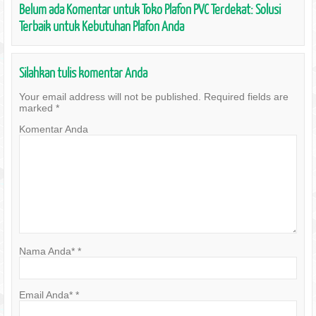
Belum ada Komentar untuk Toko Plafon PVC Terdekat: Solusi
Terbaik untuk Kebutuhan Plafon Anda
Silahkan tulis komentar Anda
Your email address will not be published.
Required fields are
marked
*
Komentar Anda
Nama Anda*
*
Email Anda*
*