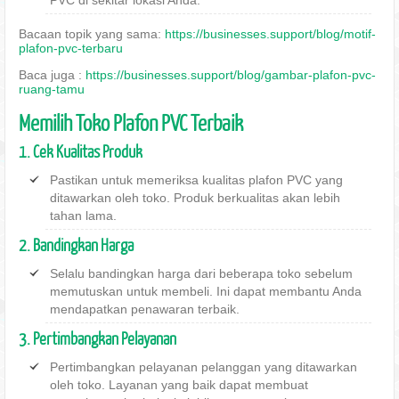
PVC di sekitar lokasi Anda.
Bacaan topik yang sama:
https://businesses.support/blog/motif-
plafon-pvc-terbaru
Baca juga :
https://businesses.support/blog/gambar-plafon-pvc-
ruang-tamu
Memilih Toko Plafon PVC Terbaik
1. Cek Kualitas Produk
Pastikan untuk memeriksa kualitas plafon PVC yang
ditawarkan oleh toko. Produk berkualitas akan lebih
tahan lama.
2. Bandingkan Harga
Selalu bandingkan harga dari beberapa toko sebelum
memutuskan untuk membeli. Ini dapat membantu Anda
mendapatkan penawaran terbaik.
3. Pertimbangkan Pelayanan
Pertimbangkan pelayanan pelanggan yang ditawarkan
oleh toko. Layanan yang baik dapat membuat