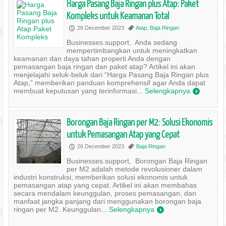
Harga Pasang Baja Ringan plus Atap: Paket
Kompleks untuk Keamanan Total
26 December 2023
Atap
,
Baja Ringan
P
,
Businesses.support, Anda sedang
mempertimbangkan untuk meningkatkan
keamanan dan daya tahan properti Anda dengan
pemasangan baja ringan dan paket atap? Artikel ini akan
menjelajahi seluk-beluk dari “Harga Pasang Baja Ringan plus
Atap,” memberikan panduan komprehensif agar Anda dapat
membuat keputusan yang terinformasi...
Selengkapnya
)
Borongan Baja Ringan per M2: Solusi Ekonomis
untuk Pemasangan Atap yang Cepat
26 December 2023
Baja Ringan
P
,
Businesses.support, Borongan Baja Ringan
per M2 adalah metode revolusioner dalam
industri konstruksi, memberikan solusi ekonomis untuk
pemasangan atap yang cepat. Artikel ini akan membahas
secara mendalam keunggulan, proses pemasangan, dan
manfaat jangka panjang dari menggunakan borongan baja
ringan per M2. Keunggulan...
Selengkapnya
)