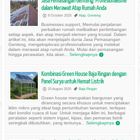
Jasa Pemasangan Genteng: Profesionalisme
dalam Merawat Atap Rumah Anda
8 October 2025
Atap
,
Genteng
P
,
Businesses.support, Memulai perjalanan
perbaikan rumah melibatkan pertimbangan
setiap aspek, dan atap menjadi elemen yang krusial. Dalam
artikel ini, kita akan menjelajahi dunia Jasa Pemasangan
Genteng, mengeksplorasi profesionalisme yang melekat
dalam merawat atap rumah Anda. Mulai dari pemasangan
hingga perawatan, kita akan...
Selengkapnya
)
Kombinasi Green House Baja Ringan dengan
Panel Surya untuk Hemat Listrik
25 August 2025
Baja Ringan
P
,
Green house merupakan bangunan yang
dirancang secara khusus untuk menciptakan
iklim mikro yang ideal bagi pertumbuhan tanaman, terlepas
dari kondisi cuaca di luar. Untuk menjaga iklim ini, berbagai
peralatan seperti sistem irigasi, kipas, dan pemanas listrik
seringkali dibutuhkan, yang tentunya...
Selengkapnya
)