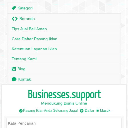
,
Kategori
H
Beranda
Tips Jual Beli Aman
Cara Daftar Pasang Iklan
Ketentuan Layanan Iklan
Tentang Kami
r
Blog
e
Kontak
Businesses.support
Mendukung Bisnis Online
Pasang Iklan Anda Sekarang Juga!
Daftar
Masuk
/
+
w