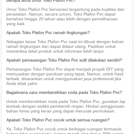
Berapa lama umur Toko Plafon Pvc?
Umur Toko Plafon Pvc bervariasi tergantung pada kualitas dan
perawatan. Namun, secara umum, Toko Plafon Pvc dapat
bertahan hingga 20 tahun atau lebih dengan pemeliharaan
yang baik.
Apakah Toko Plafon Pvc ramah lingkungan?
Sebagian besar Toko Plafon Pvc saat ini dibuat dengan bahan
ramah lingkungan dan dapat didaur ulang. Pastikan untuk
memeriksa label produk untuk informasi lebih lanjut.
Apakah pemasangan Toko Plafon Pvc sulit dilakukan sendiri?
Pemasangan Toko Plafon Pvc dapat menjadi proyek DIY yang
memuaskan dengan panduan yang tepat. Namun, untuk hasil
terbaik, disarankan untuk menggunakan jasa profesional jika
Anda tidak yakin.
Bagaimana cara membersihkan noda pada Toko Plafon Pvc?
Untuk membersihkan noda pada Toko Plafon Pvc, gunakan lap
lembab dengan sedikit pembersih ringan. Hindari penggunaan
bahan kimia yang keras yang dapat merusak permukaan.
Apakah Toko Plafon Pvc cocok untuk semua ruangan?
Ya, Toko Plafon Pvc cocok untuk berbagai ruangan termasuk
kamar tidur, ruang tamu, kamar mandi, dan dapur. Pilih varian