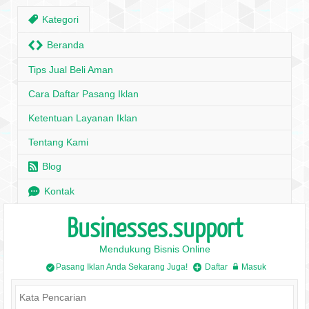
,
Kategori
H
Beranda
Tips Jual Beli Aman
Cara Daftar Pasang Iklan
Ketentuan Layanan Iklan
Tentang Kami
r
Blog
e
Kontak
Businesses.support
Mendukung Bisnis Online
Pasang Iklan Anda Sekarang Juga!
Daftar
Masuk
/
+
w