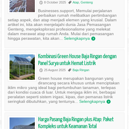
8 October 2025
Atap
,
Genteng
P
,
Businesses.support, Memulai perjalanan
perbaikan rumah melibatkan pertimbangan
setiap aspek, dan atap menjadi elemen yang krusial. Dalam
artikel ini, kita akan menjelajahi dunia Jasa Pemasangan
Genteng, mengeksplorasi profesionalisme yang melekat
dalam merawat atap rumah Anda. Mulai dari pemasangan
hingga perawatan, kita akan...
Selengkapnya
)
Kombinasi Green House Baja Ringan dengan
Panel Surya untuk Hemat Listrik
25 August 2025
Baja Ringan
P
,
Green house merupakan bangunan yang
dirancang secara khusus untuk menciptakan
iklim mikro yang ideal bagi pertumbuhan tanaman, terlepas
dari kondisi cuaca di luar. Untuk menjaga iklim ini, berbagai
peralatan seperti sistem irigasi, kipas, dan pemanas listrik
seringkali dibutuhkan, yang tentunya...
Selengkapnya
)
Harga Pasang Baja Ringan plus Atap: Paket
Kompleks untuk Keamanan Total