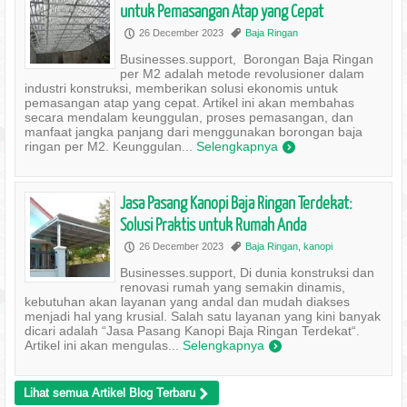
untuk Pemasangan Atap yang Cepat
26 December 2023
Baja Ringan
P
,
Businesses.support, Borongan Baja Ringan
per M2 adalah metode revolusioner dalam
industri konstruksi, memberikan solusi ekonomis untuk
pemasangan atap yang cepat. Artikel ini akan membahas
secara mendalam keunggulan, proses pemasangan, dan
manfaat jangka panjang dari menggunakan borongan baja
ringan per M2. Keunggulan...
Selengkapnya
)
Jasa Pasang Kanopi Baja Ringan Terdekat:
Solusi Praktis untuk Rumah Anda
26 December 2023
Baja Ringan
,
kanopi
P
,
Businesses.support, Di dunia konstruksi dan
renovasi rumah yang semakin dinamis,
kebutuhan akan layanan yang andal dan mudah diakses
menjadi hal yang krusial. Salah satu layanan yang kini banyak
dicari adalah “Jasa Pasang Kanopi Baja Ringan Terdekat“.
Artikel ini akan mengulas...
Selengkapnya
)
Lihat semua Artikel Blog Terbaru
>