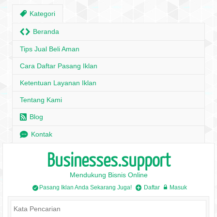
,
Kategori
H
Beranda
Tips Jual Beli Aman
Cara Daftar Pasang Iklan
Ketentuan Layanan Iklan
Tentang Kami
r
Blog
e
Kontak
Businesses.support
Mendukung Bisnis Online
Pasang Iklan Anda Sekarang Juga!
Daftar
Masuk
/
+
w