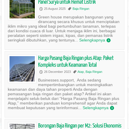
Panel Surya untuk Hemat Listrik
25 August 2025
Baja Ringan
P
,
Green house merupakan bangunan yang
dirancang secara khusus untuk menciptakan
iklim mikro yang ideal bagi pertumbuhan tanaman, terlepas
dari kondisi cuaca di luar. Untuk menjaga iklim ini, berbagai
peralatan seperti sistem irigasi, kipas, dan pemanas listrik
seringkali dibutuhkan, yang tentunya...
Selengkapnya
)
Harga Pasang Baja Ringan plus Atap: Paket
Kompleks untuk Keamanan Total
26 December 2023
Atap
,
Baja Ringan
P
,
Businesses.support, Anda sedang
mempertimbangkan untuk meningkatkan
keamanan dan daya tahan properti Anda dengan
pemasangan baja ringan dan paket atap? Artikel ini akan
menjelajahi seluk-beluk dari “Harga Pasang Baja Ringan plus
Atap,” memberikan panduan komprehensif agar Anda dapat
membuat keputusan yang terinformasi...
Selengkapnya
)
Borongan Baja Ringan per M2: Solusi Ekonomis