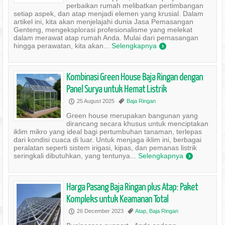
perbaikan rumah melibatkan pertimbangan
setiap aspek, dan atap menjadi elemen yang krusial. Dalam
artikel ini, kita akan menjelajahi dunia Jasa Pemasangan
Genteng, mengeksplorasi profesionalisme yang melekat
dalam merawat atap rumah Anda. Mulai dari pemasangan
hingga perawatan, kita akan...
Selengkapnya
)
Kombinasi Green House Baja Ringan dengan
Panel Surya untuk Hemat Listrik
25 August 2025
Baja Ringan
P
,
Green house merupakan bangunan yang
dirancang secara khusus untuk menciptakan
iklim mikro yang ideal bagi pertumbuhan tanaman, terlepas
dari kondisi cuaca di luar. Untuk menjaga iklim ini, berbagai
peralatan seperti sistem irigasi, kipas, dan pemanas listrik
seringkali dibutuhkan, yang tentunya...
Selengkapnya
)
Harga Pasang Baja Ringan plus Atap: Paket
Kompleks untuk Keamanan Total
26 December 2023
Atap
,
Baja Ringan
P
,