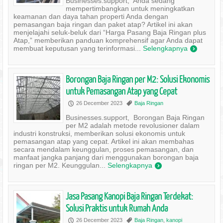
Businesses.support, Anda sedang
mempertimbangkan untuk meningkatkan
keamanan dan daya tahan properti Anda dengan
pemasangan baja ringan dan paket atap? Artikel ini akan
menjelajahi seluk-beluk dari “Harga Pasang Baja Ringan plus
Atap,” memberikan panduan komprehensif agar Anda dapat
membuat keputusan yang terinformasi...
Selengkapnya
)
Borongan Baja Ringan per M2: Solusi Ekonomis
untuk Pemasangan Atap yang Cepat
26 December 2023
Baja Ringan
P
,
Businesses.support, Borongan Baja Ringan
per M2 adalah metode revolusioner dalam
industri konstruksi, memberikan solusi ekonomis untuk
pemasangan atap yang cepat. Artikel ini akan membahas
secara mendalam keunggulan, proses pemasangan, dan
manfaat jangka panjang dari menggunakan borongan baja
ringan per M2. Keunggulan...
Selengkapnya
)
Jasa Pasang Kanopi Baja Ringan Terdekat:
Solusi Praktis untuk Rumah Anda
26 December 2023
Baja Ringan
,
kanopi
P
,