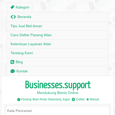
,
Kategori
H
Beranda
Tips Jual Beli Aman
Cara Daftar Pasang Iklan
Ketentuan Layanan Iklan
Tentang Kami
r
Blog
e
Kontak
Businesses.support
Mendukung Bisnis Online
Pasang Iklan Anda Sekarang Juga!
Daftar
Masuk
/
+
w