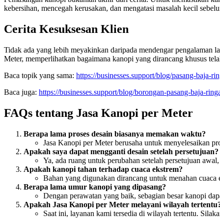
kebersihan, mencegah kerusakan, dan mengatasi masalah kecil sebelu
Cerita Kesuksesan Klien
Tidak ada yang lebih meyakinkan daripada mendengar pengalaman lang
Meter, memperlihatkan bagaimana kanopi yang dirancang khusus te
Baca topik yang sama:
https://businesses.support/blog/pasang-baja-
Baca juga:
https://businesses.support/blog/borongan-pasang-baja-ring
FAQs tentang Jasa Kanopi per Meter
Berapa lama proses desain biasanya memakan waktu?
Jasa Kanopi per Meter berusaha untuk menyelesaikan pros
Apakah saya dapat mengganti desain setelah persetujuan?
Ya, ada ruang untuk perubahan setelah persetujuan awal,
Apakah kanopi tahan terhadap cuaca ekstrem?
Bahan yang digunakan dirancang untuk menahan cuaca eks
Berapa lama umur kanopi yang dipasang?
Dengan perawatan yang baik, sebagian besar kanopi dapa
Apakah Jasa Kanopi per Meter melayani wilayah tertentu
Saat ini, layanan kami tersedia di wilayah tertentu. Silak