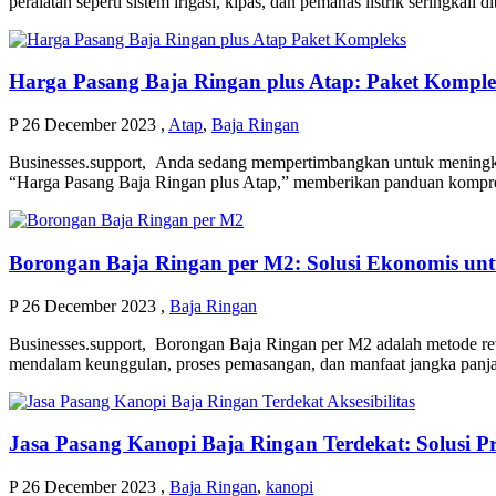
peralatan seperti sistem irigasi, kipas, dan pemanas listrik seringkali 
Harga Pasang Baja Ringan plus Atap: Paket Kompl
P
26 December 2023
,
Atap
,
Baja Ringan
Businesses.support, Anda sedang mempertimbangkan untuk meningkatk
“Harga Pasang Baja Ringan plus Atap,” memberikan panduan kompreh
Borongan Baja Ringan per M2: Solusi Ekonomis un
P
26 December 2023
,
Baja Ringan
Businesses.support, Borongan Baja Ringan per M2 adalah metode rev
mendalam keunggulan, proses pemasangan, dan manfaat jangka panj
Jasa Pasang Kanopi Baja Ringan Terdekat: Solusi 
P
26 December 2023
,
Baja Ringan
,
kanopi