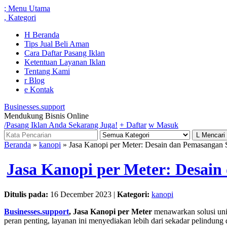
;
Menu Utama
,
Kategori
H
Beranda
Tips Jual Beli Aman
Cara Daftar Pasang Iklan
Ketentuan Layanan Iklan
Tentang Kami
r
Blog
e
Kontak
Businesses.support
Mendukung Bisnis Online
/
Pasang Iklan Anda Sekarang Juga!
+
Daftar
w
Masuk
L
Mencari
Beranda
»
kanopi
» Jasa Kanopi per Meter: Desain dan Pemasangan 
Jasa Kanopi per Meter: Desai
Ditulis pada:
16 December 2023 |
Kategori:
kanopi
Businesses.support
, Jasa Kanopi per Meter
menawarkan solusi unik
peran penting, layanan ini menyediakan lebih dari sekadar pelindung 