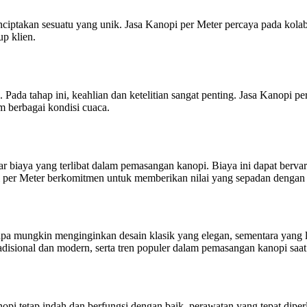
enciptakan sesuatu yang unik. Jasa Kanopi per Meter percaya pada kolab
p klien.
. Pada tahap ini, keahlian dan ketelitian sangat penting. Jasa Kanop
 berbagai kondisi cuaca.
 biaya yang terlibat dalam pemasangan kanopi. Biaya ini dapat bervari
i per Meter berkomitmen untuk memberikan nilai yang sepadan dengan i
rapa mungkin menginginkan desain klasik yang elegan, sementara yang 
radisional dan modern, serta tren populer dalam pemasangan kanopi saat 
opi tetap indah dan berfungsi dengan baik, perawatan yang tepat dipe