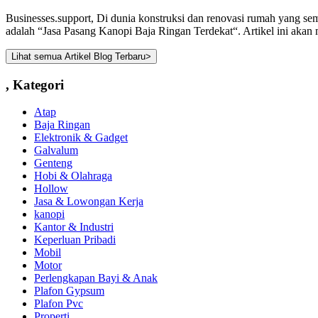
Businesses.support, Di dunia konstruksi dan renovasi rumah yang sem
adalah “Jasa Pasang Kanopi Baja Ringan Terdekat“. Artikel ini akan 
Lihat semua Artikel Blog Terbaru
>
,
Kategori
Atap
Baja Ringan
Elektronik & Gadget
Galvalum
Genteng
Hobi & Olahraga
Hollow
Jasa & Lowongan Kerja
kanopi
Kantor & Industri
Keperluan Pribadi
Mobil
Motor
Perlengkapan Bayi & Anak
Plafon Gypsum
Plafon Pvc
Properti