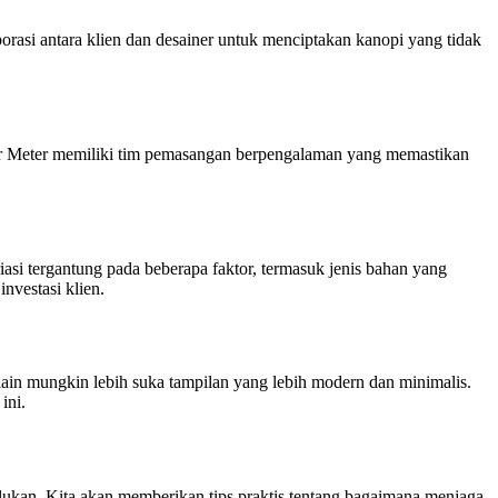
orasi antara klien dan desainer untuk menciptakan kanopi yang tidak
i per Meter memiliki tim pemasangan berpengalaman yang memastikan
asi tergantung pada beberapa faktor, termasuk jenis bahan yang
nvestasi klien.
lain mungkin lebih suka tampilan yang lebih modern dan minimalis.
ini.
rlukan. Kita akan memberikan tips praktis tentang bagaimana menjaga