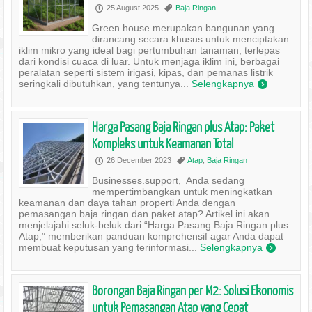
25 August 2025
Baja Ringan
P
,
Green house merupakan bangunan yang
dirancang secara khusus untuk menciptakan
iklim mikro yang ideal bagi pertumbuhan tanaman, terlepas
dari kondisi cuaca di luar. Untuk menjaga iklim ini, berbagai
peralatan seperti sistem irigasi, kipas, dan pemanas listrik
seringkali dibutuhkan, yang tentunya...
Selengkapnya
)
Harga Pasang Baja Ringan plus Atap: Paket
Kompleks untuk Keamanan Total
26 December 2023
Atap
,
Baja Ringan
P
,
Businesses.support, Anda sedang
mempertimbangkan untuk meningkatkan
keamanan dan daya tahan properti Anda dengan
pemasangan baja ringan dan paket atap? Artikel ini akan
menjelajahi seluk-beluk dari “Harga Pasang Baja Ringan plus
Atap,” memberikan panduan komprehensif agar Anda dapat
membuat keputusan yang terinformasi...
Selengkapnya
)
Borongan Baja Ringan per M2: Solusi Ekonomis
untuk Pemasangan Atap yang Cepat