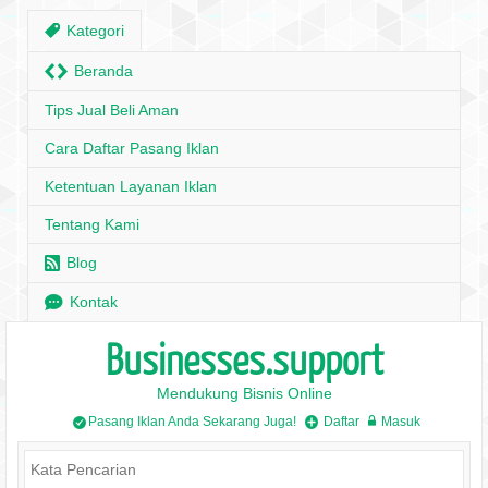
,
Kategori
H
Beranda
Tips Jual Beli Aman
Cara Daftar Pasang Iklan
Ketentuan Layanan Iklan
Tentang Kami
r
Blog
e
Kontak
Businesses.support
Mendukung Bisnis Online
Pasang Iklan Anda Sekarang Juga!
Daftar
Masuk
/
+
w