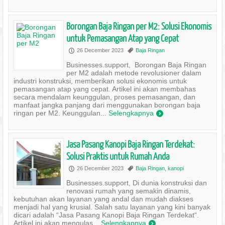
Borongan Baja Ringan per M2: Solusi Ekonomis
untuk Pemasangan Atap yang Cepat
26 December 2023
Baja Ringan
P
,
Businesses.support, Borongan Baja Ringan
per M2 adalah metode revolusioner dalam
industri konstruksi, memberikan solusi ekonomis untuk
pemasangan atap yang cepat. Artikel ini akan membahas
secara mendalam keunggulan, proses pemasangan, dan
manfaat jangka panjang dari menggunakan borongan baja
ringan per M2. Keunggulan...
Selengkapnya
)
Jasa Pasang Kanopi Baja Ringan Terdekat:
Solusi Praktis untuk Rumah Anda
26 December 2023
Baja Ringan
,
kanopi
P
,
Businesses.support, Di dunia konstruksi dan
renovasi rumah yang semakin dinamis,
kebutuhan akan layanan yang andal dan mudah diakses
menjadi hal yang krusial. Salah satu layanan yang kini banyak
dicari adalah “Jasa Pasang Kanopi Baja Ringan Terdekat“.
Artikel ini akan mengulas...
Selengkapnya
)