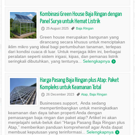
Kombinasi Green House Baja Ringan dengan
Panel Surya untuk Hemat Listrik
25 August 2025
Baja Ringan
P
,
Green house merupakan bangunan yang
dirancang secara khusus untuk menciptakan
iklim mikro yang ideal bagi pertumbuhan tanaman, terlepas
dari kondisi cuaca di luar. Untuk menjaga iklim ini, berbagai
peralatan seperti sistem irigasi, kipas, dan pemanas listrik
seringkali dibutuhkan, yang tentunya...
Selengkapnya
)
Harga Pasang Baja Ringan plus Atap: Paket
Kompleks untuk Keamanan Total
26 December 2023
Atap
,
Baja Ringan
P
,
Businesses.support, Anda sedang
mempertimbangkan untuk meningkatkan
keamanan dan daya tahan properti Anda dengan
pemasangan baja ringan dan paket atap? Artikel ini akan
menjelajahi seluk-beluk dari “Harga Pasang Baja Ringan plus
Atap,” memberikan panduan komprehensif agar Anda dapat
membuat keputusan yang terinformasi...
Selengkapnya
)