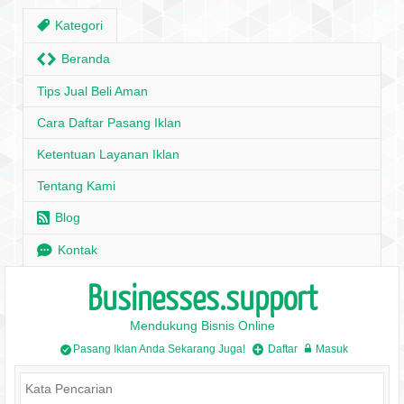
,
Kategori
H
Beranda
Tips Jual Beli Aman
Cara Daftar Pasang Iklan
Ketentuan Layanan Iklan
Tentang Kami
r
Blog
e
Kontak
Businesses.support
Mendukung Bisnis Online
Pasang Iklan Anda Sekarang Juga!
Daftar
Masuk
/
+
w