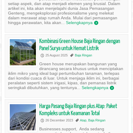
setiap aspek, dan atap menjadi elemen yang krusial. Dalam
artikel ini, kita akan menjelajahi dunia Jasa Pemasangan
Genteng, mengeksplorasi profesionalisme yang melekat
dalam merawat atap rumah Anda. Mulai dari pemasangan
hingga perawatan, kita akan...
Selengkapnya
)
Kombinasi Green House Baja Ringan dengan
Panel Surya untuk Hemat Listrik
25 August 2025
Baja Ringan
P
,
Green house merupakan bangunan yang
dirancang secara khusus untuk menciptakan
iklim mikro yang ideal bagi pertumbuhan tanaman, terlepas
dari kondisi cuaca di luar. Untuk menjaga iklim ini, berbagai
peralatan seperti sistem irigasi, kipas, dan pemanas listrik
seringkali dibutuhkan, yang tentunya...
Selengkapnya
)
Harga Pasang Baja Ringan plus Atap: Paket
Kompleks untuk Keamanan Total
26 December 2023
Atap
,
Baja Ringan
P
,
Businesses.support, Anda sedang