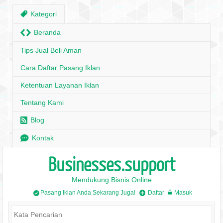
,
Kategori
H
Beranda
Tips Jual Beli Aman
Cara Daftar Pasang Iklan
Ketentuan Layanan Iklan
Tentang Kami
r
Blog
e
Kontak
Businesses.support
Mendukung Bisnis Online
Pasang Iklan Anda Sekarang Juga!
Daftar
Masuk
/
+
w