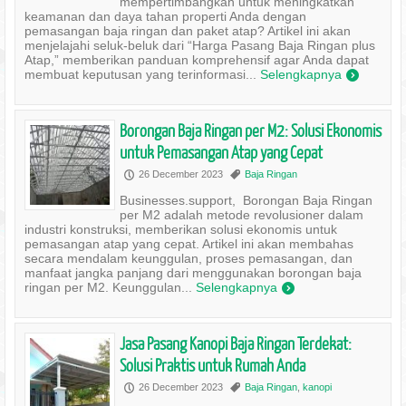
mempertimbangkan untuk meningkatkan
keamanan dan daya tahan properti Anda dengan
pemasangan baja ringan dan paket atap? Artikel ini akan
menjelajahi seluk-beluk dari “Harga Pasang Baja Ringan plus
Atap,” memberikan panduan komprehensif agar Anda dapat
membuat keputusan yang terinformasi...
Selengkapnya
)
Borongan Baja Ringan per M2: Solusi Ekonomis
untuk Pemasangan Atap yang Cepat
26 December 2023
Baja Ringan
P
,
Businesses.support, Borongan Baja Ringan
per M2 adalah metode revolusioner dalam
industri konstruksi, memberikan solusi ekonomis untuk
pemasangan atap yang cepat. Artikel ini akan membahas
secara mendalam keunggulan, proses pemasangan, dan
manfaat jangka panjang dari menggunakan borongan baja
ringan per M2. Keunggulan...
Selengkapnya
)
Jasa Pasang Kanopi Baja Ringan Terdekat:
Solusi Praktis untuk Rumah Anda
26 December 2023
Baja Ringan
,
kanopi
P
,