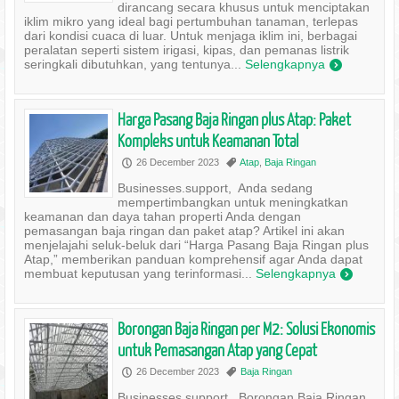
dirancang secara khusus untuk menciptakan
iklim mikro yang ideal bagi pertumbuhan tanaman, terlepas
dari kondisi cuaca di luar. Untuk menjaga iklim ini, berbagai
peralatan seperti sistem irigasi, kipas, dan pemanas listrik
seringkali dibutuhkan, yang tentunya...
Selengkapnya
)
Harga Pasang Baja Ringan plus Atap: Paket
Kompleks untuk Keamanan Total
26 December 2023
Atap
,
Baja Ringan
P
,
Businesses.support, Anda sedang
mempertimbangkan untuk meningkatkan
keamanan dan daya tahan properti Anda dengan
pemasangan baja ringan dan paket atap? Artikel ini akan
menjelajahi seluk-beluk dari “Harga Pasang Baja Ringan plus
Atap,” memberikan panduan komprehensif agar Anda dapat
membuat keputusan yang terinformasi...
Selengkapnya
)
Borongan Baja Ringan per M2: Solusi Ekonomis
untuk Pemasangan Atap yang Cepat
26 December 2023
Baja Ringan
P
,
Businesses.support, Borongan Baja Ringan