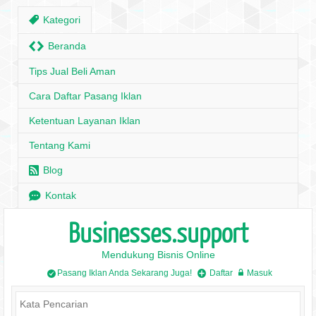
,
Kategori
H
Beranda
Tips Jual Beli Aman
Cara Daftar Pasang Iklan
Ketentuan Layanan Iklan
Tentang Kami
r
Blog
e
Kontak
Businesses.support
Mendukung Bisnis Online
Pasang Iklan Anda Sekarang Juga!
Daftar
Masuk
/
+
w