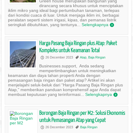
Green house merupakan bangunan yang
dirancang secara khusus untuk menciptakan
iklim mikro yang ideal bagi pertumbuhan tanaman, terlepas
dari kondisi cuaca di luar. Untuk menjaga iklim ini, berbagai
peralatan seperti sistem irigasi, kipas, dan pemanas listrik
seringkali dibutuhkan, yang tentunya...
Selengkapnya
)
Harga Pasang Baja Ringan plus Atap: Paket
Kompleks untuk Keamanan Total
26 December 2023
Atap
,
Baja Ringan
P
,
Businesses.support, Anda sedang
mempertimbangkan untuk meningkatkan
keamanan dan daya tahan properti Anda dengan
pemasangan baja ringan dan paket atap? Artikel ini akan
menjelajahi seluk-beluk dari “Harga Pasang Baja Ringan plus
Atap,” memberikan panduan komprehensif agar Anda dapat
membuat keputusan yang terinformasi...
Selengkapnya
)
Borongan Baja Ringan per M2: Solusi Ekonomis
untuk Pemasangan Atap yang Cepat
26 December 2023
Baja Ringan
P
,