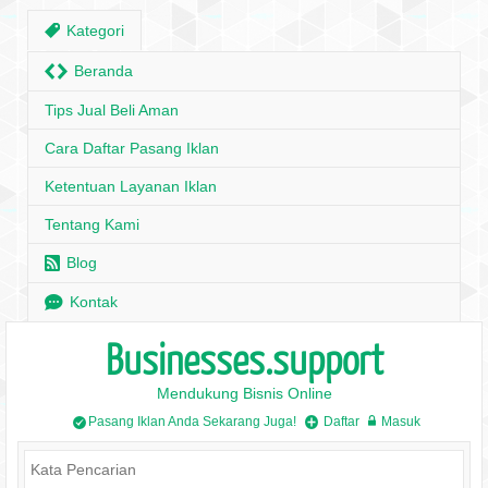
,
Kategori
H
Beranda
Tips Jual Beli Aman
Cara Daftar Pasang Iklan
Ketentuan Layanan Iklan
Tentang Kami
r
Blog
e
Kontak
Businesses.support
Mendukung Bisnis Online
Pasang Iklan Anda Sekarang Juga!
Daftar
Masuk
/
+
w