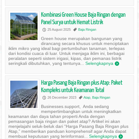
Kombinasi Green House Baja Ringan dengan
Panel Surya untuk Hemat Listrik
25 August 2025
Baja Ringan
P
,
Green house merupakan bangunan yang
dirancang secara khusus untuk menciptakan
iklim mikro yang ideal bagi pertumbuhan tanaman, terlepas
dari kondisi cuaca di luar. Untuk menjaga iklim ini, berbagai
peralatan seperti sistem irigasi, kipas, dan pemanas listrik
seringkali dibutuhkan, yang tentunya...
Selengkapnya
)
Harga Pasang Baja Ringan plus Atap: Paket
Kompleks untuk Keamanan Total
26 December 2023
Atap
,
Baja Ringan
P
,
Businesses.support, Anda sedang
mempertimbangkan untuk meningkatkan
keamanan dan daya tahan properti Anda dengan
pemasangan baja ringan dan paket atap? Artikel ini akan
menjelajahi seluk-beluk dari “Harga Pasang Baja Ringan plus
Atap,” memberikan panduan komprehensif agar Anda dapat
membuat keputusan yang terinformasi...
Selengkapnya
)