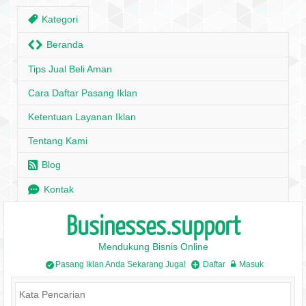
,
Kategori
H
Beranda
Tips Jual Beli Aman
Cara Daftar Pasang Iklan
Ketentuan Layanan Iklan
Tentang Kami
r
Blog
e
Kontak
Businesses.support
Mendukung Bisnis Online
Pasang Iklan Anda Sekarang Juga!
Daftar
Masuk
/
+
w