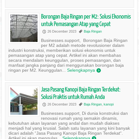
Borongan Baja Ringan per M2: Solusi Ekonomis
untuk Pemasangan Atap yang Cepat
26 December 2023
Baja Ringan
P
,
Businesses.support, Borongan Baja Ringan
per M2 adalah metode revolusioner dalam
industri konstruksi, memberikan solusi ekonomis untuk
pemasangan atap yang cepat. Artikel ini akan membahas
secara mendalam keunggulan, proses pemasangan, dan
manfaat jangka panjang dari menggunakan borongan baja
ringan per M2. Keunggulan...
Selengkapnya
)
Jasa Pasang Kanopi Baja Ringan Terdekat:
Solusi Praktis untuk Rumah Anda
26 December 2023
Baja Ringan
,
kanopi
P
,
Businesses.support, Di dunia konstruksi dan
renovasi rumah yang semakin dinamis,
kebutuhan akan layanan yang andal dan mudah diakses
menjadi hal yang krusial. Salah satu layanan yang kini banyak
dicari adalah “Jasa Pasang Kanopi Baja Ringan Terdekat“.
Artikel ini akan mengulas...
Selengkapnya
)