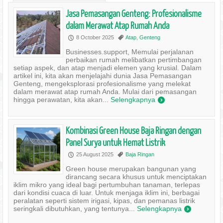
Jasa Pemasangan Genteng: Profesionalisme
dalam Merawat Atap Rumah Anda
8 October 2025
Atap
,
Genteng
P
,
Businesses.support, Memulai perjalanan
perbaikan rumah melibatkan pertimbangan
setiap aspek, dan atap menjadi elemen yang krusial. Dalam
artikel ini, kita akan menjelajahi dunia Jasa Pemasangan
Genteng, mengeksplorasi profesionalisme yang melekat
dalam merawat atap rumah Anda. Mulai dari pemasangan
hingga perawatan, kita akan...
Selengkapnya
)
Kombinasi Green House Baja Ringan dengan
Panel Surya untuk Hemat Listrik
25 August 2025
Baja Ringan
P
,
Green house merupakan bangunan yang
dirancang secara khusus untuk menciptakan
iklim mikro yang ideal bagi pertumbuhan tanaman, terlepas
dari kondisi cuaca di luar. Untuk menjaga iklim ini, berbagai
peralatan seperti sistem irigasi, kipas, dan pemanas listrik
seringkali dibutuhkan, yang tentunya...
Selengkapnya
)