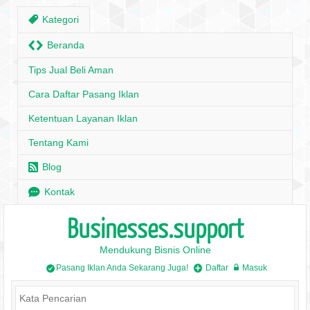
,
Kategori
H
Beranda
Tips Jual Beli Aman
Cara Daftar Pasang Iklan
Ketentuan Layanan Iklan
Tentang Kami
r
Blog
e
Kontak
Businesses.support
Mendukung Bisnis Online
Pasang Iklan Anda Sekarang Juga!
Daftar
Masuk
/
+
w