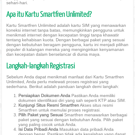
sehari-hari.
Apa itu Kartu Smartfren Unlimited?
Kartu Smartfren Unlimited adalah kartu SIM yang menawarkan
koneksi internet tanpa batas, memungkinkan pengguna untuk
menikmati internet dengan kecepatan tinggi tanpa khawatir
tentang kehabisan kuota. Dengan berbagai paket yang sesuai
dengan kebutuhan beragam pengguna, kartu ini menjadi pilihan
populer di kalangan mereka yang menginginkan kenyamanan
dan kecepatan dalam berselancar di dunia maya.
Langkah-langkah Registrasi
Sebelum Anda dapat menikmati manfaat dari Kartu Smartfren
Unlimited, Anda perlu melewati proses registrasi yang
sederhana. Berikut adalah panduan langkah demi langkah:
Persiapkan Dokumen Anda
Pastikan Anda memiliki
dokumen identifikasi diri yang sah seperti KTP atau SIM.
Kunjungi Situs Resmi Smartfren
Akses situs resmi
Smartfren untuk memulai proses registrasi.
Pilih Paket yang Sesuai
Smartfren menawarkan berbagai
paket yang sesuai dengan kebutuhan Anda. Pilih paket
yang paling cocok untuk Anda.
Isi Data Pribadi Anda
Masukkan data pribadi Anda
dengan benar. Pastikan tidak ada kesalahan yang dapat