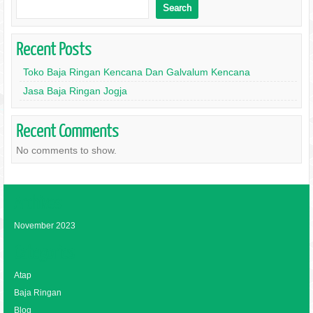
Search
Recent Posts
Toko Baja Ringan Kencana Dan Galvalum Kencana
Jasa Baja Ringan Jogja
Recent Comments
No comments to show.
Archives
November 2023
Categories
Atap
Baja Ringan
Blog