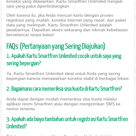
koneksi yang ditawarkan, Kartu Smartfren Unlimited menjadi
opsi yang patut dipertimbangkan.
Oleh karena itu, jika Anda mencari kartu dengan proses
registrasi yang mudah, koneksi internet yang cepat, dan paket
data yang melimpah, Kartu Smartfren Unlimited adalah
jawabannya. Dapatkan akses sekarang dan nikmati kebebasan
berselancar tanpa batas!
FAQs (Pertanyaan yang Sering Diajukan)
1. Apakah Kartu Smartfren Unlimited cocok untuk saya yang
sering bepergian?
Ya, Kartu Smartfren Unlimited ideal untuk Anda yang sering
bepergian karena menawarkan koneksi stabil di berbagai lokasi.
2. Bagaimana cara memeriksa sisa kuota di Kartu Smartfren?
Anda dapat dengan mudah memeriksa sisa kuota melalui
aplikasi resmi Smartfren atau dengan mengirimkan SMS ke
nomor tertentu.
3. Apakah ada biaya tambahan untuk registrasi Kartu Smartfren
Unlimited?