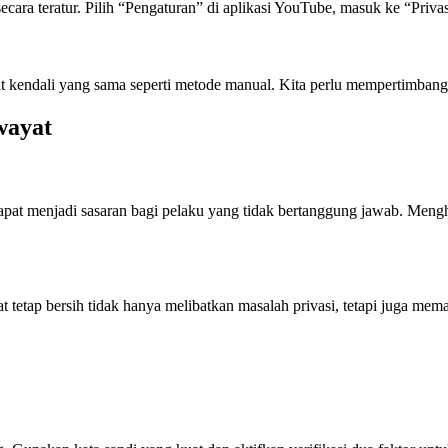
ra teratur. Pilih “Pengaturan” di aplikasi YouTube, masuk ke “Privas
 kendali yang sama seperti metode manual. Kita perlu mempertimbang
wayat
at menjadi sasaran bagi pelaku yang tidak bertanggung jawab. Mengha
t tetap bersih tidak hanya melibatkan masalah privasi, tetapi juga 