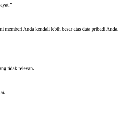
ayat.”
ni memberi Anda kendali lebih besar atas data pribadi Anda.
ng tidak relevan.
ai.