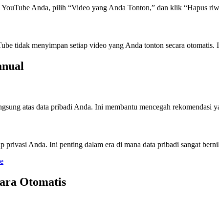
YouTube Anda, pilih “Video yang Anda Tonton,” dan klik “Hapus riw
ube tidak menyimpan setiap video yang Anda tonton secara otomatis. I
anual
gsung atas data pribadi Anda. Ini membantu mencegah rekomendasi ya
ivasi Anda. Ini penting dalam era di mana data pribadi sangat bernil
be
ara Otomatis