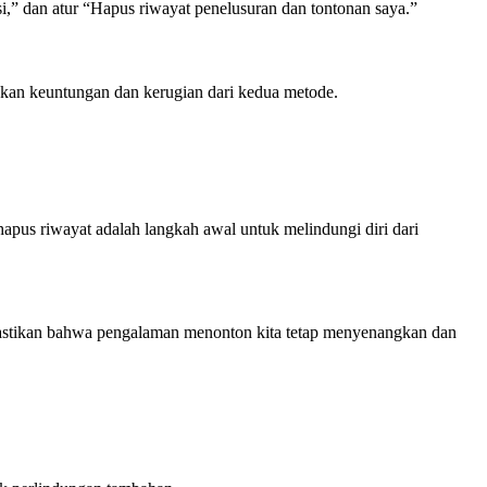
i,” dan atur “Hapus riwayat penelusuran dan tontonan saya.”
kan keuntungan dan kerugian dari kedua metode.
pus riwayat adalah langkah awal untuk melindungi diri dari
memastikan bahwa pengalaman menonton kita tetap menyenangkan dan