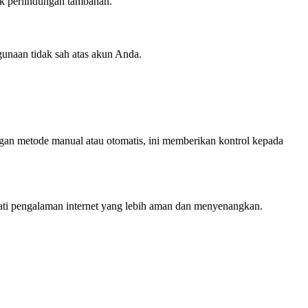
uk perlindungan tambahan.
gunaan tidak sah atas akun Anda.
gan metode manual atau otomatis, ini memberikan kontrol kepada
ti pengalaman internet yang lebih aman dan menyenangkan.