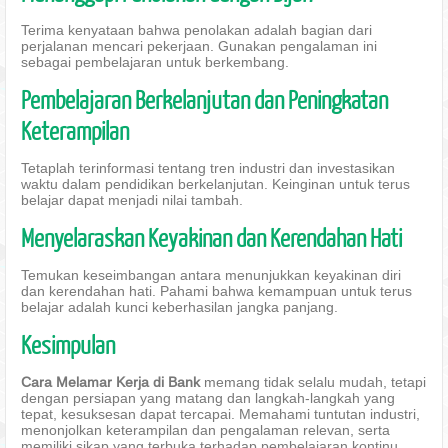
Terima kenyataan bahwa penolakan adalah bagian dari
perjalanan mencari pekerjaan. Gunakan pengalaman ini
sebagai pembelajaran untuk berkembang.
Pembelajaran Berkelanjutan dan Peningkatan
Keterampilan
Tetaplah terinformasi tentang tren industri dan investasikan
waktu dalam pendidikan berkelanjutan. Keinginan untuk terus
belajar dapat menjadi nilai tambah.
Menyelaraskan Keyakinan dan Kerendahan Hati
Temukan keseimbangan antara menunjukkan keyakinan diri
dan kerendahan hati. Pahami bahwa kemampuan untuk terus
belajar adalah kunci keberhasilan jangka panjang.
Kesimpulan
Cara Melamar Kerja di Bank
memang tidak selalu mudah, tetapi
dengan persiapan yang matang dan langkah-langkah yang
tepat, kesuksesan dapat tercapai. Memahami tuntutan industri,
menonjolkan keterampilan dan pengalaman relevan, serta
memiliki sikap yang terbuka terhadap pembelajaran kontinu,