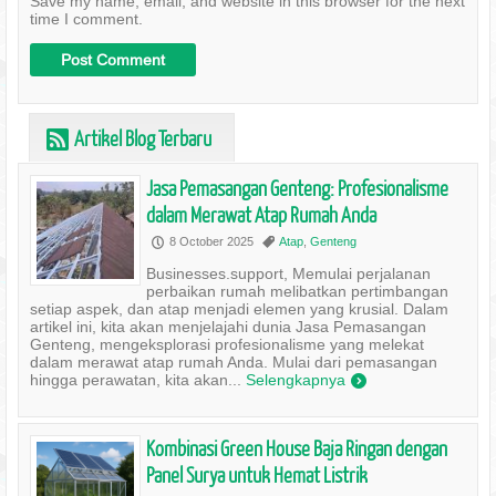
Save my name, email, and website in this browser for the next
time I comment.
Artikel Blog Terbaru
r
Jasa Pemasangan Genteng: Profesionalisme
dalam Merawat Atap Rumah Anda
8 October 2025
Atap
,
Genteng
P
,
Businesses.support, Memulai perjalanan
perbaikan rumah melibatkan pertimbangan
setiap aspek, dan atap menjadi elemen yang krusial. Dalam
artikel ini, kita akan menjelajahi dunia Jasa Pemasangan
Genteng, mengeksplorasi profesionalisme yang melekat
dalam merawat atap rumah Anda. Mulai dari pemasangan
hingga perawatan, kita akan...
Selengkapnya
)
Kombinasi Green House Baja Ringan dengan
Panel Surya untuk Hemat Listrik