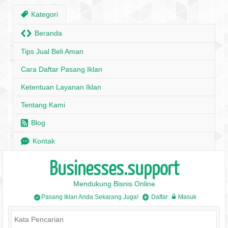
,
Kategori
H
Beranda
Tips Jual Beli Aman
Cara Daftar Pasang Iklan
Ketentuan Layanan Iklan
Tentang Kami
r
Blog
e
Kontak
Businesses.support
Mendukung Bisnis Online
Pasang Iklan Anda Sekarang Juga!
Daftar
Masuk
/
+
w