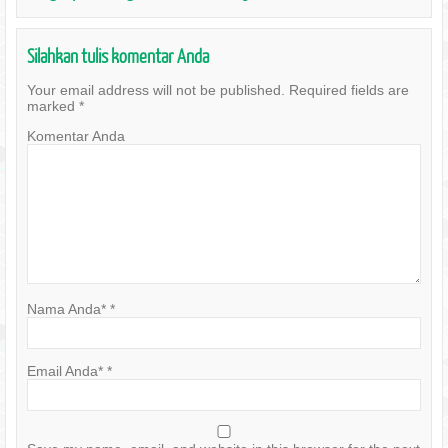
Silahkan tulis komentar Anda
Your email address will not be published.
Required fields are
marked
*
Komentar Anda
Nama Anda*
*
Email Anda*
*