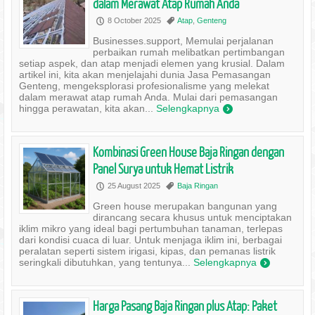
dalam Merawat Atap Rumah Anda
8 October 2025
Atap
,
Genteng
P
,
Businesses.support, Memulai perjalanan
perbaikan rumah melibatkan pertimbangan
setiap aspek, dan atap menjadi elemen yang krusial. Dalam
artikel ini, kita akan menjelajahi dunia Jasa Pemasangan
Genteng, mengeksplorasi profesionalisme yang melekat
dalam merawat atap rumah Anda. Mulai dari pemasangan
hingga perawatan, kita akan...
Selengkapnya
)
Kombinasi Green House Baja Ringan dengan
Panel Surya untuk Hemat Listrik
25 August 2025
Baja Ringan
P
,
Green house merupakan bangunan yang
dirancang secara khusus untuk menciptakan
iklim mikro yang ideal bagi pertumbuhan tanaman, terlepas
dari kondisi cuaca di luar. Untuk menjaga iklim ini, berbagai
peralatan seperti sistem irigasi, kipas, dan pemanas listrik
seringkali dibutuhkan, yang tentunya...
Selengkapnya
)
Harga Pasang Baja Ringan plus Atap: Paket