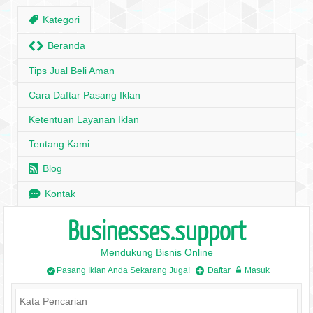
,
Kategori
H
Beranda
Tips Jual Beli Aman
Cara Daftar Pasang Iklan
Ketentuan Layanan Iklan
Tentang Kami
r
Blog
e
Kontak
Businesses.support
Mendukung Bisnis Online
Pasang Iklan Anda Sekarang Juga!
Daftar
Masuk
/
+
w