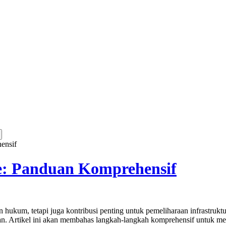
ensif
e: Panduan Komprehensif
kum, tetapi juga kontribusi penting untuk pemeliharaan infrastruktur 
. Artikel ini akan membahas langkah-langkah komprehensif untuk memba