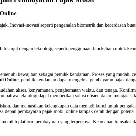
 Online
ak. Inovasi-inovasi seperti pengenalan biometrik dan kecerdasan bua
h lanjut dengan teknologi, seperti penggunaan blockchain untuk keama
emenuhi kewajiban sebagai pemilik kendaraan. Proses yang mudah, cepat
il Online
, pemilik kendaraan dapat mengelola pembayaran pajak denga
dahan akses, kenyamanan, penghematan waktu, dan tenaga. Konfirmasi 
an bahwa teknologi dapat memberikan solusi efisien dalam mengatasi k
 diskon, dan memastikan kelengkapan data menjadi kunci untuk pengal
asa depan pembayaran pajak mobil online tampak cerah dengan potensi in
k memilih platform pembayaran yang terpercaya. Keamanan transaksi d