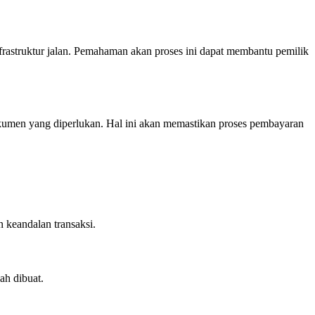
rastruktur jalan. Pemahaman akan proses ini dapat membantu pemilik
umen yang diperlukan. Hal ini akan memastikan proses pembayaran
 keandalan transaksi.
ah dibuat.