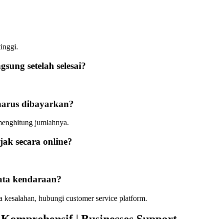
inggi.
ung setelah selesai?
harus dibayarkan?
menghitung jumlahnya.
ak secara online?
data kendaraan?
 kesalahan, hubungi customer service platform.