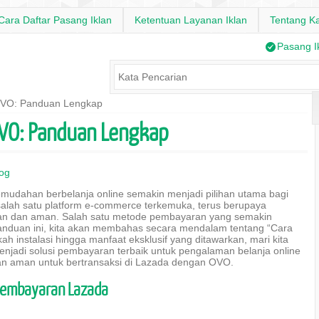
Cara Daftar Pasang Iklan
Ketentuan Layanan Iklan
Tentang K
/
Pasang I
OVO: Panduan Lengkap
OVO: Panduan Lengkap
og
emudahan berbelanja online semakin menjadi pilihan utama bagi
salah satu platform e-commerce terkemuka, terus berupaya
n dan aman. Salah satu metode pembayaran yang semakin
duan ini, kita akan membahas secara mendalam tentang “Cara
h instalasi hingga manfaat eksklusif yang ditawarkan, mari kita
jadi solusi pembayaran terbaik untuk pengalaman belanja online
an aman untuk bertransaksi di Lazada dengan OVO.
Pembayaran Lazada