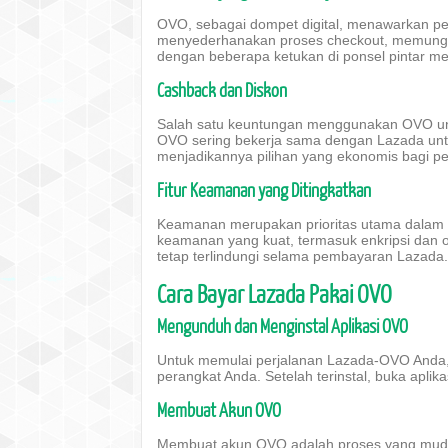
OVO, sebagai dompet digital, menawarkan p
menyederhanakan proses checkout, memungk
dengan beberapa ketukan di ponsel pintar me
Cashback dan Diskon
Salah satu keuntungan menggunakan OVO unt
OVO sering bekerja sama dengan Lazada unt
menjadikannya pilihan yang ekonomis bagi pem
Fitur Keamanan yang Ditingkatkan
Keamanan merupakan prioritas utama dalam t
keamanan yang kuat, termasuk enkripsi dan o
tetap terlindungi selama pembayaran Lazada.
Cara Bayar Lazada Pakai OVO
Mengunduh dan Menginstal Aplikasi OVO
Untuk memulai perjalanan Lazada-OVO Anda, 
perangkat Anda. Setelah terinstal, buka apli
Membuat Akun OVO
Membuat akun OVO adalah proses yang mudah.