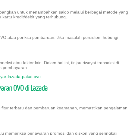
imbangkan untuk menambahkan saldo melalui berbagai metode yang
 kartu kredit/debit yang terhubung.
i OVO atau periksa pembaruan. Jika masalah persisten, hubungi
eksi atau faktor lain. Dalam hal ini, tinjau riwayat transaksi di
es pembayaran.
ayar-lazada-pakai-ovo
aran OVO di Lazada
es fitur terbaru dan pembaruan keamanan, memastikan pengalaman
.
u memeriksa penawaran promosi dan diskon yang seringkali