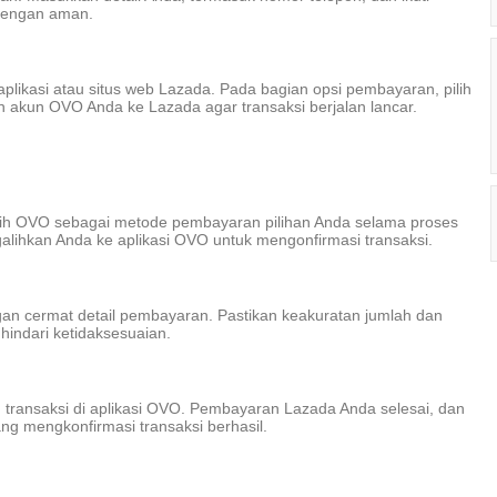
 dengan aman.
likasi atau situs web Lazada. Pada bagian opsi pembayaran, pilih
 akun OVO Anda ke Lazada agar transaksi berjalan lancar.
ilih OVO sebagai metode pembayaran pilihan Anda selama proses
alihkan Anda ke aplikasi OVO untuk mengonfirmasi transaksi.
gan cermat detail pembayaran. Pastikan keakuratan jumlah dan
hindari ketidaksesuaian.
n transaksi di aplikasi OVO. Pembayaran Lazada Anda selesai, dan
 mengkonfirmasi transaksi berhasil.