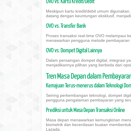
OVO vs. Kartu Kredit/Debit
Meskipun kartu kredit/debit umum digunaka
datang dengan keuntungan eksklusif, menjad
OVO vs. Transfer Bank
Proses transaksi real-time OVO melampaui ke
menawarkan pengguna metode pembayaran yan
OVO vs. Dompet Digital Lainnya
Dalam persaingan dompet digital, integrasi 
menjadikannya pilihan yang berbeda dari opsi
Tren Masa Depan dalam Pembayaran
Kemajuan Terus-menerus dalam Teknologi Domp
Seiring perkembangan teknologi, dompet digit
pengguna pengalaman pembayaran yang terus
Prediksi untuk Masa Depan Transaksi Online
Masa depan menawarkan kemungkinan menarik
biometrik dan kecerdasan buatan membentuk 
Lazada.