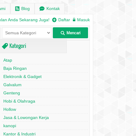
ami
r
Blog
e
Kontak
klan Anda Sekarang Juga!
+
Daftar
w
Masuk
Mencari
L
Kategori
,
Atap
Baja Ringan
Elektronik & Gadget
Galvalum
Genteng
Hobi & Olahraga
Hollow
Jasa & Lowongan Kerja
kanopi
Kantor & Industri