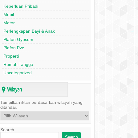
Keperluan Pribadi
Mobil
Motor
Perlengkapan Bayi & Anak
Plafon Gypsum
Plafon Pvc
Properti
Rumah Tangga
Uncategorized
Wilayah
?
Tampilkan iklan berdasarkan wilayah yang
ditandai.
Search
Search