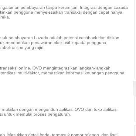
engalaman pembayaran tanpa kerumitan. Integrasi dengan Lazada
inkan pengguna menyelesaikan transaksi dengan cepat hanya
reka.
uk pembayaran Lazada adalah potensi cashback dan diskon.
uk memberikan penawaran eksklusif kepada pengguna,
beli online yang rajin.
ransaksi online. OVO mengintegrasikan langkah-langkah
tentikasi multi-faktor, memastikan informasi keuangan pengguna
mulailah dengan mengunduh aplikasi OVO dari toko aplikasi
kasi untuk memulai proses pengaturan.
 Masukkan detail Anda, termasuk nomor telepon, dan ikuti