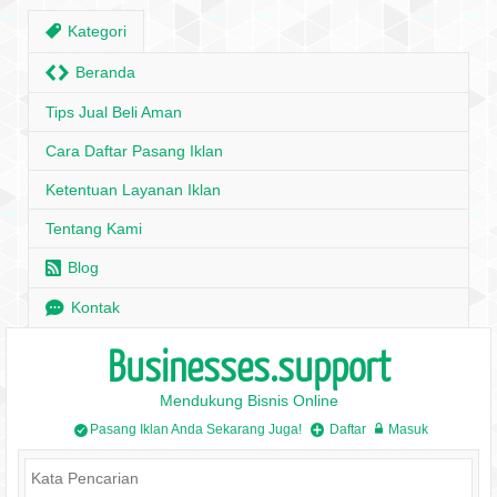
,
Kategori
H
Beranda
Tips Jual Beli Aman
Cara Daftar Pasang Iklan
Ketentuan Layanan Iklan
Tentang Kami
r
Blog
e
Kontak
Businesses.support
Mendukung Bisnis Online
Pasang Iklan Anda Sekarang Juga!
Daftar
Masuk
/
+
w