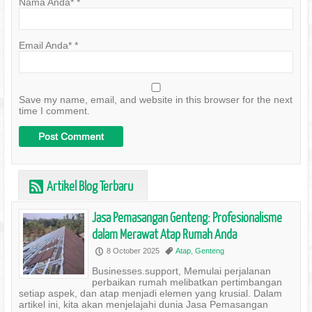
Nama Anda*
*
Email Anda*
*
Save my name, email, and website in this browser for the next
time I comment.
Artikel Blog Terbaru
r
Jasa Pemasangan Genteng: Profesionalisme
dalam Merawat Atap Rumah Anda
8 October 2025
Atap
,
Genteng
P
,
Businesses.support, Memulai perjalanan
perbaikan rumah melibatkan pertimbangan
setiap aspek, dan atap menjadi elemen yang krusial. Dalam
artikel ini, kita akan menjelajahi dunia Jasa Pemasangan