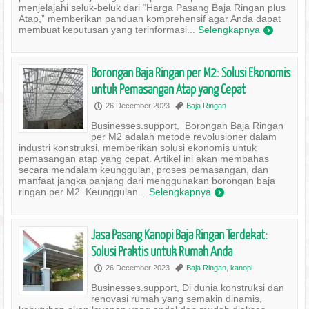
menjelajahi seluk-beluk dari “Harga Pasang Baja Ringan plus
Atap,” memberikan panduan komprehensif agar Anda dapat
membuat keputusan yang terinformasi...
Selengkapnya
)
Borongan Baja Ringan per M2: Solusi Ekonomis
untuk Pemasangan Atap yang Cepat
26 December 2023
Baja Ringan
P
,
Businesses.support, Borongan Baja Ringan
per M2 adalah metode revolusioner dalam
industri konstruksi, memberikan solusi ekonomis untuk
pemasangan atap yang cepat. Artikel ini akan membahas
secara mendalam keunggulan, proses pemasangan, dan
manfaat jangka panjang dari menggunakan borongan baja
ringan per M2. Keunggulan...
Selengkapnya
)
Jasa Pasang Kanopi Baja Ringan Terdekat:
Solusi Praktis untuk Rumah Anda
26 December 2023
Baja Ringan
,
kanopi
P
,
Businesses.support, Di dunia konstruksi dan
renovasi rumah yang semakin dinamis,