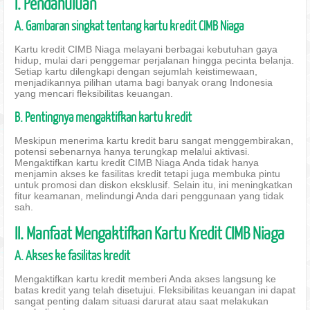
I. Pendahuluan
A. Gambaran singkat tentang kartu kredit CIMB Niaga
Kartu kredit CIMB Niaga melayani berbagai kebutuhan gaya
hidup, mulai dari penggemar perjalanan hingga pecinta belanja.
Setiap kartu dilengkapi dengan sejumlah keistimewaan,
menjadikannya pilihan utama bagi banyak orang Indonesia
yang mencari fleksibilitas keuangan.
B. Pentingnya mengaktifkan kartu kredit
Meskipun menerima kartu kredit baru sangat menggembirakan,
potensi sebenarnya hanya terungkap melalui aktivasi.
Mengaktifkan kartu kredit CIMB Niaga Anda tidak hanya
menjamin akses ke fasilitas kredit tetapi juga membuka pintu
untuk promosi dan diskon eksklusif. Selain itu, ini meningkatkan
fitur keamanan, melindungi Anda dari penggunaan yang tidak
sah.
II. Manfaat Mengaktifkan Kartu Kredit CIMB Niaga
A. Akses ke fasilitas kredit
Mengaktifkan kartu kredit memberi Anda akses langsung ke
batas kredit yang telah disetujui. Fleksibilitas keuangan ini dapat
sangat penting dalam situasi darurat atau saat melakukan