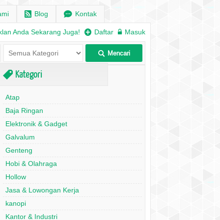
ami
r
Blog
e
Kontak
klan Anda Sekarang Juga!
+
Daftar
w
Masuk
Mencari
L
Kategori
,
Atap
Baja Ringan
Elektronik & Gadget
Galvalum
Genteng
Hobi & Olahraga
Hollow
Jasa & Lowongan Kerja
kanopi
Kantor & Industri