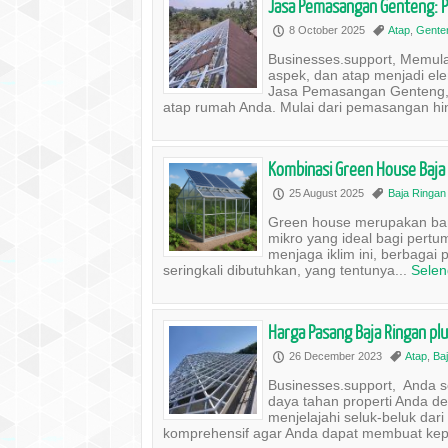
Jasa Pemasangan Genteng: P
8 October 2025
Atap
,
Gente
P
,
Businesses.support, Memula
aspek, dan atap menjadi elem
Jasa Pemasangan Genteng, 
atap rumah Anda. Mulai dari pemasangan hin
Kombinasi Green House Baja 
25 August 2025
Baja Ringan
P
,
Green house merupakan ban
mikro yang ideal bagi pertu
menjaga iklim ini, berbagai p
seringkali dibutuhkan, yang tentunya...
Sele
Harga Pasang Baja Ringan pl
26 December 2023
Atap
,
Ba
P
,
Businesses.support, Anda
daya tahan properti Anda de
menjelajahi seluk-beluk da
komprehensif agar Anda dapat membuat kepu