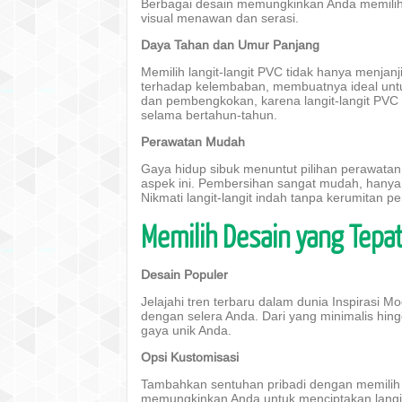
Berbagai desain memungkinkan Anda memilih 
visual menawan dan serasi.
Daya Tahan dan Umur Panjang
Memilih langit-langit PVC tidak hanya menjanji
terhadap kelembaban, membuatnya ideal untu
dan pembengkokan, karena langit-langit PV
selama bertahun-tahun.
Perawatan Mudah
Gaya hidup sibuk menuntut pilihan perawatan
aspek ini. Pembersihan sangat mudah, hany
Nikmati langit-langit indah tanpa kerumitan p
Memilih Desain yang Tepa
Desain Populer
Jelajahi tren terbaru dalam dunia Inspirasi 
dengan selera Anda. Dari yang minimalis hin
gaya unik Anda.
Opsi Kustomisasi
Tambahkan sentuhan pribadi dengan memilih 
memungkinkan Anda untuk menciptakan langit-