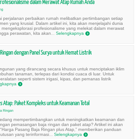
rofesionalisme dalam Merawat Atap Rumah Anda
ng
i perjalanan perbaikan rumah melibatkan pertimbangan setiap
en yang krusial. Dalam artikel ini, kita akan menjelajahi dunia
mengeksplorasi profesionalisme yang melekat dalam merawat
gga perawatan, kita akan...
Selengkapnya
)
Ringan dengan Panel Surya untuk Hemat Listrik
gunan yang dirancang secara khusus untuk menciptakan iklim
mbuhan tanaman, terlepas dari kondisi cuaca di luar. Untuk
eralatan seperti sistem irigasi, kipas, dan pemanas listrik
ngkapnya
)
us Atap: Paket Kompleks untuk Keamanan Total
ja Ringan
 sedang mempertimbangkan untuk meningkatkan keamanan dan
ngan pemasangan baja ringan dan paket atap? Artikel ini akan
ri “Harga Pasang Baja Ringan plus Atap,” memberikan panduan
tusan yang terinformasi...
Selengkapnya
)