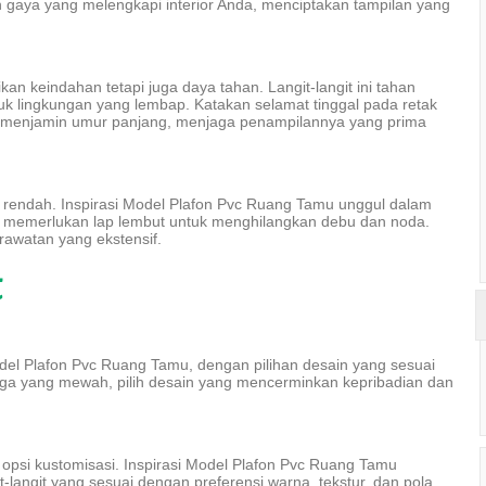
gaya yang melengkapi interior Anda, menciptakan tampilan yang
kan keindahan tetapi juga daya tahan. Langit-langit ini tahan
k lingkungan yang lembap. Katakan selamat tinggal pada retak
C menjamin umur panjang, menjaga penampilannya yang prima
 rendah. Inspirasi Model Plafon Pvc Ruang Tamu unggul dalam
a memerlukan lap lembut untuk menghilangkan debu dan noda.
erawatan yang ekstensif.
t
Model Plafon Pvc Ruang Tamu, dengan pilihan desain yang sesuai
gga yang mewah, pilih desain yang mencerminkan kepribadian dan
opsi kustomisasi. Inspirasi Model Plafon Pvc Ruang Tamu
langit yang sesuai dengan preferensi warna, tekstur, dan pola