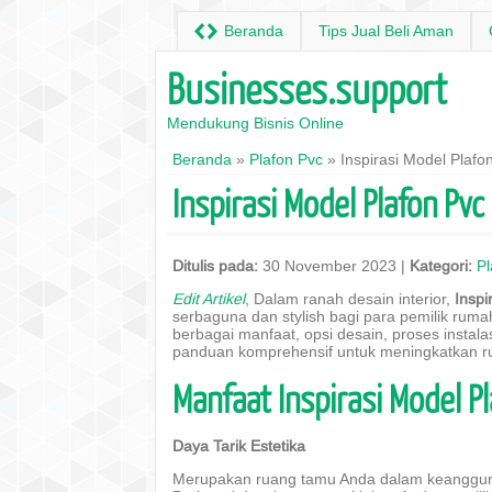
H
Beranda
Tips Jual Beli Aman
Businesses.support
Mendukung Bisnis Online
Beranda
»
Plafon Pvc
» Inspirasi Model Plaf
Inspirasi Model Plafon Pv
Ditulis pada:
30 November 2023 |
Kategori:
Pl
Edit Artikel
,
Dalam ranah desain interior,
Insp
serbaguna dan stylish bagi para pemilik ruma
berbagai manfaat, opsi desain, proses instala
panduan komprehensif untuk meningkatkan r
Manfaat Inspirasi Model P
Daya Tarik Estetika
Merupakan ruang tamu Anda dalam keangguna