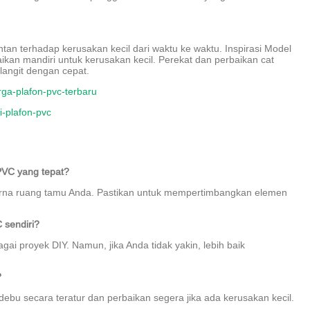
ntan terhadap kerusakan kecil dari waktu ke waktu. Inspirasi Model
an mandiri untuk kerusakan kecil. Perekat dan perbaikan cat
angit dengan cepat.
rga-plafon-pvc-terbaru
i-plafon-pvc
 PVC yang tepat?
arna ruang tamu Anda. Pastikan untuk mempertimbangkan elemen
 sendiri?
ai proyek DIY. Namun, jika Anda tidak yakin, lebih baik
?
bu secara teratur dan perbaikan segera jika ada kerusakan kecil.