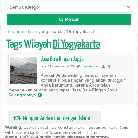
Mencari
L
Beranda
»
Iklan yang ditandai 'Di Yogyakarta'
Tags Wilayah
Di Yogyakarta
Jasa Baja Ringan Jogja
7 November 2023
Baja Ringan
,
P
,
U
?
Apakah Anda sedang mencari layanan
konstruksi baja ringan yang andal di Jogja?
Anda beruntung, karena Anda telah
menemukan tempat yang tepat! Jasa Baja Ringan Jogja...
Selengkapnya
)
Mungkin Anda minat dengan iklan ini..
J
Warning
: Use of undefined constant rand - assumed 'rand' (this
will throw an Error in a future version of PHP) in
/home/u1476644/public_html/businesses.support/wp-