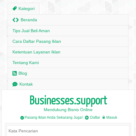
,
Kategori
H
Beranda
Tips Jual Beli Aman
Cara Daftar Pasang Iklan
Ketentuan Layanan Iklan
Tentang Kami
r
Blog
e
Kontak
Businesses.support
Mendukung Bisnis Online
Pasang Iklan Anda Sekarang Juga!
Daftar
Masuk
/
+
w