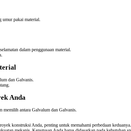
umur pakai material.
elamatan dalam penggunaan material.
a.
erial
lum dan Galvanis.
tang.
yek Anda
m memilih antara Galvalum dan Galvanis.
royek konstruksi Anda, penting untuk memahami perbedaan keduanya
ekuatan mekanis. Keputusan Anda harus didasarkan pada kebutuhan spes