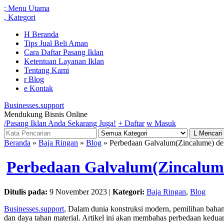
;
Menu Utama
,
Kategori
H
Beranda
Tips Jual Beli Aman
Cara Daftar Pasang Iklan
Ketentuan Layanan Iklan
Tentang Kami
r
Blog
e
Kontak
Businesses.support
Mendukung Bisnis Online
/
Pasang Iklan Anda Sekarang Juga!
+
Daftar
w
Masuk
L
Mencari
Beranda
»
Baja Ringan
»
Blog
» Perbedaan Galvalum(Zincalume) de
Perbedaan Galvalum(Zincalume
Ditulis pada:
9 November 2023 |
Kategori:
Baja Ringan
,
Blog
Businesses.support
, Dalam dunia konstruksi modern, pemilihan baha
dan daya tahan material. Artikel ini akan membahas perbedaan kedu