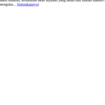
akin dinamis, kebutuhan akan layanan yang andal dan mudah diakses me
mengulas...
Selengkapnya
)