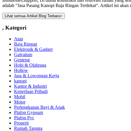
Businesses.support, Di dunia konstruksi dan renovasi rumah yang sem
adalah “Jasa Pasang Kanopi Baja Ringan Terdekat“. Artikel ini akan 
Lihat semua Artikel Blog Terbaru
>
,
Kategori
Atap
Baja Ringan
Elektronik & Gadget
Galvalum
Genteng
Hobi & Olahraga
Hollow
Jasa & Lowongan Kerja
kanopi
Kantor & Industri
Keperluan Pribadi
Mobil
Motor
Perlengkapan Bayi & Anak
Plafon Gypsum
Plafon Pvc
Properti
Rumah Tangga