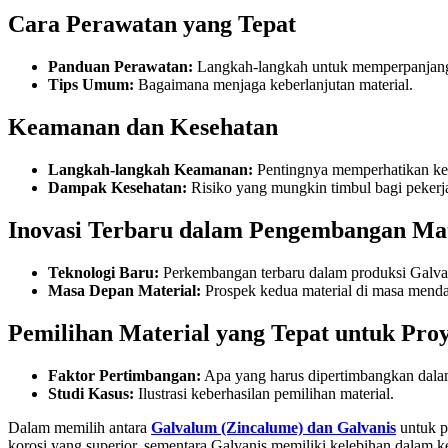
Cara Perawatan yang Tepat
Panduan Perawatan:
Langkah-langkah untuk memperpanjang 
Tips Umum:
Bagaimana menjaga keberlanjutan material.
Keamanan dan Kesehatan
Langkah-langkah Keamanan:
Pentingnya memperhatikan kes
Dampak Kesehatan:
Risiko yang mungkin timbul bagi pekerj
Inovasi Terbaru dalam Pengembangan Mat
Teknologi Baru:
Perkembangan terbaru dalam produksi Galva
Masa Depan Material:
Prospek kedua material di masa menda
Pemilihan Material yang Tepat untuk Pro
Faktor Pertimbangan:
Apa yang harus dipertimbangkan dala
Studi Kasus:
Ilustrasi keberhasilan pemilihan material.
Dalam memilih antara
Galvalum (Zincalume) dan Galvanis
untuk p
korosi yang superior, sementara Galvanis memiliki kelebihan dalam k