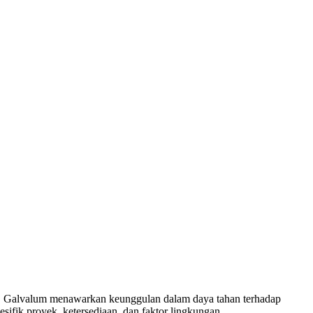
. Galvalum menawarkan keunggulan dalam daya tahan terhadap
ifik proyek, ketersediaan, dan faktor lingkungan.