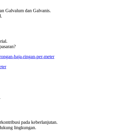
an Galvalum dan Galvanis.
l.
ial.
pasaran?
orongan-baja-ringan-per-meter
eter
.
ontribusi pada keberlanjutan.
ukung lingkungan.