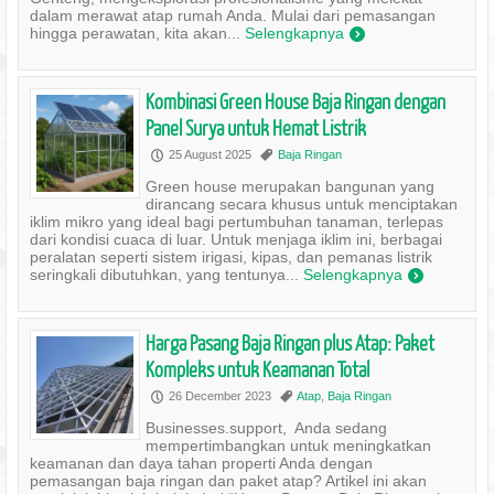
dalam merawat atap rumah Anda. Mulai dari pemasangan
hingga perawatan, kita akan...
Selengkapnya
)
Kombinasi Green House Baja Ringan dengan
Panel Surya untuk Hemat Listrik
25 August 2025
Baja Ringan
P
,
Green house merupakan bangunan yang
dirancang secara khusus untuk menciptakan
iklim mikro yang ideal bagi pertumbuhan tanaman, terlepas
dari kondisi cuaca di luar. Untuk menjaga iklim ini, berbagai
peralatan seperti sistem irigasi, kipas, dan pemanas listrik
seringkali dibutuhkan, yang tentunya...
Selengkapnya
)
Harga Pasang Baja Ringan plus Atap: Paket
Kompleks untuk Keamanan Total
26 December 2023
Atap
,
Baja Ringan
P
,
Businesses.support, Anda sedang
mempertimbangkan untuk meningkatkan
keamanan dan daya tahan properti Anda dengan
pemasangan baja ringan dan paket atap? Artikel ini akan