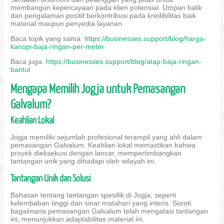
membangun kepercayaan pada klien potensial. Umpan balik
dan pengalaman positif berkontribusi pada kredibilitas baik
material maupun penyedia layanan.
Baca topik yang sama:
https://businesses.support/blog/harga-
kanopi-baja-ringan-per-meter
Baca juga:
https://businesses.support/blog/atap-baja-ringan-
bantul
Mengapa Memilih Jogja untuk Pemasangan
Galvalum?
Keahlian Lokal
Jogja memiliki sejumlah profesional terampil yang ahli dalam
pemasangan Galvalum. Keahlian lokal memastikan bahwa
proyek dieksekusi dengan lancar, mempertimbangkan
tantangan unik yang dihadapi oleh wilayah ini.
Tantangan Unik dan Solusi
Bahasan tentang tantangan spesifik di Jogja, seperti
kelembaban tinggi dan sinar matahari yang intens. Soroti
bagaimana pemasangan Galvalum telah mengatasi tantangan
ini, menunjukkan adaptabilitas material ini.