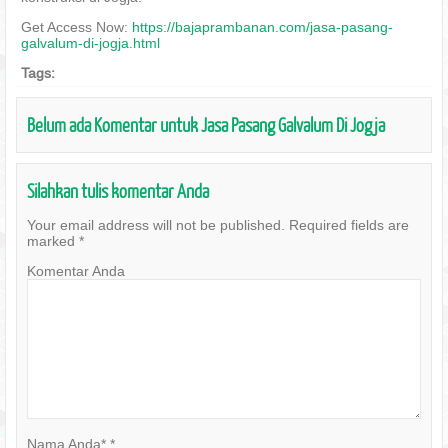
Get Access Now:
https://bajaprambanan.com/jasa-pasang-
galvalum-di-jogja.html
Tags:
Belum ada Komentar untuk Jasa Pasang Galvalum Di Jogja
Silahkan tulis komentar Anda
Your email address will not be published.
Required fields are
marked
*
Komentar Anda
Nama Anda*
*