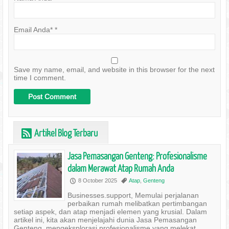
Email Anda*
*
Save my name, email, and website in this browser for the next
time I comment.
Artikel Blog Terbaru
r
Jasa Pemasangan Genteng: Profesionalisme
dalam Merawat Atap Rumah Anda
8 October 2025
Atap
,
Genteng
P
,
Businesses.support, Memulai perjalanan
perbaikan rumah melibatkan pertimbangan
setiap aspek, dan atap menjadi elemen yang krusial. Dalam
artikel ini, kita akan menjelajahi dunia Jasa Pemasangan
Genteng, mengeksplorasi profesionalisme yang melekat