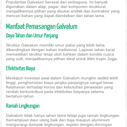
Popularitas Galvalum berasal dari serbaguna. Ini banyak
digunakan dalam atap, pagar, dan komponen struktural,
menjadikannya pilihan yang disukai arsitek dan kontraktor yang
mencari bahan yang dapat diandalkan dan tahan lama.
Manfaat Pemasangan Galvalum
Daya Tahan dan Umur Panjang
Struktur Galvalum memiliki umur pakai yang lebih lama
dibandingkan dengan bahan tradisional. Lapisan tahan karat
memastikan struktur tetap utuh bahkan dalam kondisi cuaca
yang sulit, menjadikannya pilihan ideal untuk iklim tropis Jogja.
Efektivitas Biaya
Meskipun investasi awal dalam Galvalum mungkin sedikit lebih
tinggi, penghematan biaya jangka panjangnya sangat besar.
Ketahanan terhadap korosi dan kebutuhan perawatan yang
rendah berkontribusi pada efektivitas biayanya selama
bertahun-tahun.
Ramah Lingkungan
Galvalum tidak hanya tahan lama tetapi juga ramah lingkungan.
Kemampuan daur ulang baik dari baja maupun aluminium
mengurangi dampak lingkungan, sejalan dengan dorongan