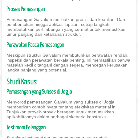
Proses Pemasangan
Pemasangan Galvalum melibatkan presisi dan keahlian. Dari
pembentukan hingga aplikasi lapisan, setiap langkah
membutuhkan pertimbangan yang cermat untuk memastikan
umur panjang dan ketahanan struktur.
Perawatan Pasca Pemasangan
Meskipun struktur Galvalum membutuhkan perawatan rendah,
inspeksi dan perawatan berkala penting. Ini memastikan bahwa
masalah kecil ditangani dengan segera, mencegah kerusakan
jangka panjang yang potensial.
Studi Kasus
Pemasangan yang Sukses di Jogja
Menyoroti pemasangan Galvalum yang sukses di Jogja
memberikan contoh nyata tentang efektivitas material ini.
Tunjukkan proyek-proyek beragam untuk menunjukkan
aplikabilitasnya dalam berbagai skenario konstruksi.
Testimoni Pelanggan
Sertakan testimoni dari pelanggan yang puas untuk