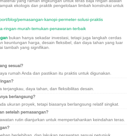
material yang ramah lingkungan untuk teras baja ringan adalah
dampak ekologis dan praktik pengelolaan limbah konstruksi untuk
pport/blog/pemasangan-kanopi-permeter-solusi-praktis
baja-ringan-murah-temukan-penawaran-terbaik
ngan
bukan hanya sekadar investasi, tetapi juga langkah cerdas
keuntungan harga, desain fleksibel, dan daya tahan yang luar
ai tambah yang signifikan.
yang sesuai?
gaya rumah Anda dan pastikan itu praktis untuk digunakan.
ringan?
erjangkau, daya tahan, dan fleksibilitas desain.
anya berlangsung?
 ukuran proyek, tetapi biasanya berlangsung relatif singkat.
kan setelah pemasangan?
rawatan rutin dianjurkan untuk mempertahankan keindahan teras.
ngan?
 beban berlebihan, dan lakukan perawatan sesuai petunjuk