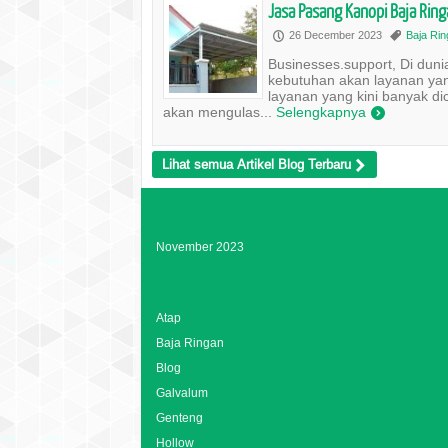
Jasa Pasang Kanopi Baja Rin
26 December 2023
Baja Ri
P
,
Businesses.support, Di duni
kebutuhan akan layanan yan
layanan yang kini banyak dic
akan mengulas...
Selengkapnya
)
Lihat semua Artikel Blog Terbaru
>
Archives
November 2023
Categories
Atap
Baja Ringan
Blog
Galvalum
Genteng
Hollow