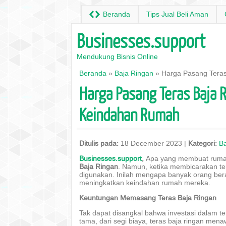
H
Beranda
Tips Jual Beli Aman
Businesses.support
Mendukung Bisnis Online
Beranda
»
Baja Ringan
» Harga Pasang Teras
Harga Pasang Teras Baja R
Keindahan Rumah
Ditulis pada:
18 December 2023 |
Kategori:
Ba
Businesses.support
,
Apa yang membuat rumah
Baja Ringan
. Namun, ketika membicarakan ter
digunakan. Inilah mengapa banyak orang berali
meningkatkan keindahan rumah mereka.
Keuntungan Memasang Teras Baja Ringan
Tak dapat disangkal bahwa investasi dalam te
tama, dari segi biaya, teras baja ringan men