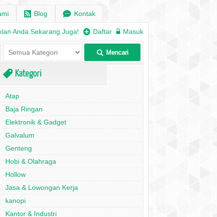
ami
r
Blog
e
Kontak
klan Anda Sekarang Juga!
+
Daftar
w
Masuk
Mencari
L
Kategori
,
Atap
Baja Ringan
Elektronik & Gadget
Galvalum
Genteng
Hobi & Olahraga
Hollow
Jasa & Lowongan Kerja
kanopi
Kantor & Industri