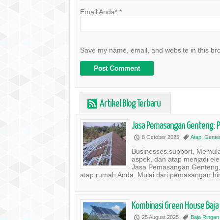
Email Anda*
*
Save my name, email, and website in this br
Artikel Blog Terbaru
r
Jasa Pemasangan Genteng: P
8 October 2025
Atap
,
Gente
P
,
Businesses.support, Memula
aspek, dan atap menjadi elem
Jasa Pemasangan Genteng, 
atap rumah Anda. Mulai dari pemasangan hin
Kombinasi Green House Baja 
25 August 2025
Baja Ringan
P
,