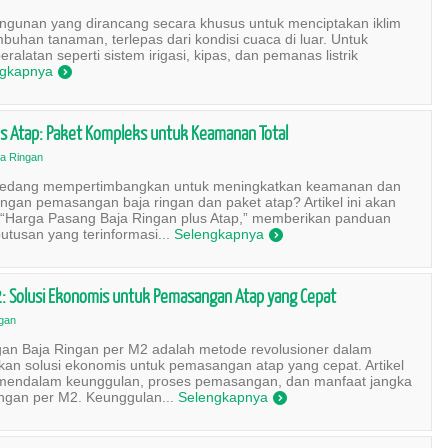
gunan yang dirancang secara khusus untuk menciptakan iklim
mbuhan tanaman, terlepas dari kondisi cuaca di luar. Untuk
eralatan seperti sistem irigasi, kipas, dan pemanas listrik
ngkapnya
)
us Atap: Paket Kompleks untuk Keamanan Total
ja Ringan
 sedang mempertimbangkan untuk meningkatkan keamanan dan
ngan pemasangan baja ringan dan paket atap? Artikel ini akan
ri “Harga Pasang Baja Ringan plus Atap,” memberikan panduan
tusan yang terinformasi...
Selengkapnya
)
2: Solusi Ekonomis untuk Pemasangan Atap yang Cepat
ngan
an Baja Ringan per M2 adalah metode revolusioner dalam
ikan solusi ekonomis untuk pemasangan atap yang cepat. Artikel
mendalam keunggulan, proses pemasangan, dan manfaat jangka
ngan per M2. Keunggulan...
Selengkapnya
)