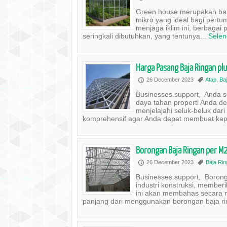
Green house merupakan ban
mikro yang ideal bagi pertu
menjaga iklim ini, berbagai p
seringkali dibutuhkan, yang tentunya...
Sele
Harga Pasang Baja Ringan pl
26 December 2023
Atap
,
Ba
P
,
Businesses.support, Anda
daya tahan properti Anda de
menjelajahi seluk-beluk da
komprehensif agar Anda dapat membuat kepu
Borongan Baja Ringan per M
26 December 2023
Baja Ri
P
,
Businesses.support, Borong
industri konstruksi, member
ini akan membahas secara 
panjang dari menggunakan borongan baja ri