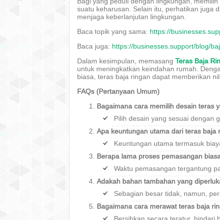
Bagi yang peduli dengan lingkungan, memilih 
suatu keharusan. Selain itu, perhatikan juga 
menjaga keberlanjutan lingkungan.
Baca topik yang sama:
https://businesses.su
Baca juga:
https://businesses.support/blog/
Dalam kesimpulan, memasang
Teras Baja Ri
untuk meningkatkan keindahan rumah. Dengan 
biasa, teras baja ringan dapat memberikan nil
FAQs (Pertanyaan Umum)
Bagaimana cara memilih desain teras 
Pilih desain yang sesuai dengan 
Apa keuntungan utama dari teras baja 
Keuntungan utama termasuk biaya t
Berapa lama proses pemasangan bias
Waktu pemasangan tergantung pada
Adakah bahan tambahan yang diperlu
Sebagian besar tidak, namun, pe
Bagaimana cara merawat teras baja ri
Bersihkan secara teratur, hindari