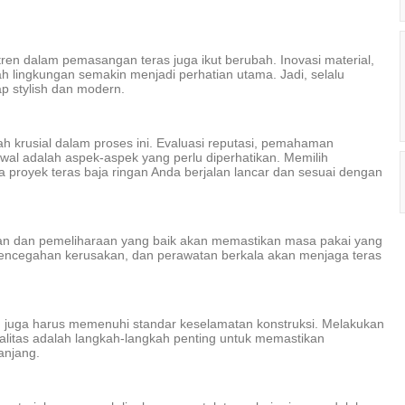
tren dalam pemasangan teras juga ikut berubah. Inovasi material,
ah lingkungan semakin menjadi perhatian utama. Jadi, selalu
ap stylish dan modern.
kah krusial dalam proses ini. Evaluasi reputasi, pemahaman
adwal adalah aspek-aspek yang perlu diperhatikan. Memilih
 proyek teras baja ringan Anda berjalan lancar dan sesuai dengan
atan dan pemeliharaan yang baik akan memastikan masa pakai yang
 pencegahan kerusakan, dan perawatan berkala akan menjaga teras
an juga harus memenuhi standar keselamatan konstruksi. Melakukan
litas adalah langkah-langkah penting untuk memastikan
anjang.