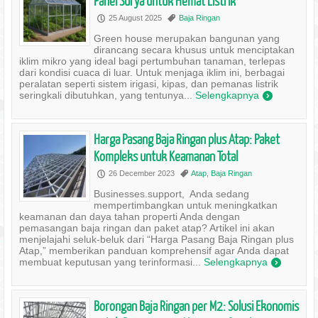
Panel Surya untuk Hemat Listrik
25 August 2025
Baja Ringan
P
,
Green house merupakan bangunan yang
dirancang secara khusus untuk menciptakan
iklim mikro yang ideal bagi pertumbuhan tanaman, terlepas
dari kondisi cuaca di luar. Untuk menjaga iklim ini, berbagai
peralatan seperti sistem irigasi, kipas, dan pemanas listrik
seringkali dibutuhkan, yang tentunya...
Selengkapnya
)
Harga Pasang Baja Ringan plus Atap: Paket
Kompleks untuk Keamanan Total
26 December 2023
Atap
,
Baja Ringan
P
,
Businesses.support, Anda sedang
mempertimbangkan untuk meningkatkan
keamanan dan daya tahan properti Anda dengan
pemasangan baja ringan dan paket atap? Artikel ini akan
menjelajahi seluk-beluk dari “Harga Pasang Baja Ringan plus
Atap,” memberikan panduan komprehensif agar Anda dapat
membuat keputusan yang terinformasi...
Selengkapnya
)
Borongan Baja Ringan per M2: Solusi Ekonomis