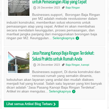
untuk Pemasangan Atap yang Cepat
26 December 2023
Baja Ringan
P
,
Businesses.support, Borongan Baja Ringan
per M2 adalah metode revolusioner dalam
industri konstruksi, memberikan solusi ekonomis untuk
pemasangan atap yang cepat. Artikel ini akan membahas
secara mendalam keunggulan, proses pemasangan, dan
manfaat jangka panjang dari menggunakan borongan baja
ringan per M2. Keunggulan...
Selengkapnya
)
Jasa Pasang Kanopi Baja Ringan Terdekat:
Solusi Praktis untuk Rumah Anda
26 December 2023
Baja Ringan
,
kanopi
P
,
Businesses.support, Di dunia konstruksi dan
renovasi rumah yang semakin dinamis,
kebutuhan akan layanan yang andal dan mudah diakses
menjadi hal yang krusial. Salah satu layanan yang kini banyak
dicari adalah “Jasa Pasang Kanopi Baja Ringan Terdekat“.
Artikel ini akan mengulas...
Selengkapnya
)
Lihat semua Artikel Blog Terbaru
>