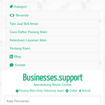
,
Kategori
H
Beranda
Tips Jual Beli Aman
Cara Daftar Pasang Iklan
Ketentuan Layanan Iklan
Tentang Kami
r
Blog
e
Kontak
Businesses.support
Mendukung Bisnis Online
Pasang Iklan Anda Sekarang Juga!
Daftar
Masuk
/
+
w